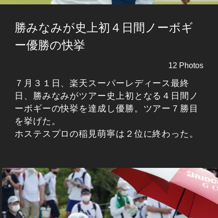
勝みなみが史上初４日間ノーボギ
ー優勝の快挙
12 Photos
７月３１日、楽天スーパーレディース最終
日、勝みなみがツアー史上初となる４日間ノ
ーボギーの快挙を達成し優勝。ツアー７勝目
を挙げた。
ホステスプロの稲見萌寧は２位に終わった。