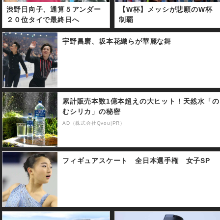
渋野日向子、通算５アンダー
【W杯】メッシが悲願のW杯
２０位タイで最終日へ
制覇
宇野昌磨、坂本花織らが華麗な舞
累計販売本数1億本超えの大ヒット！天然水「の
むシリカ」の秘密
AD（株式会社Qvou|PR）
フィギュアスケート 全日本選手権 女子SP