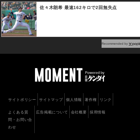
佐々木朗希 最速162キロで2回無失点
Recommended by
サイトポリシー
サイトマップ
個人情報
著作権
リンク
よくある質
広告掲載について
会社概要
採用情報
問・お問い合
わせ