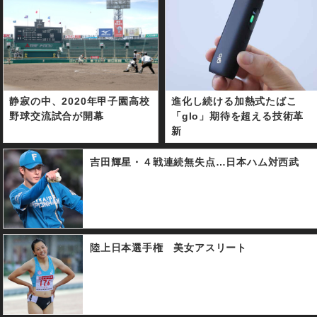
静寂の中、2020年甲子園高校
進化し続ける加熱式たばこ
野球交流試合が開幕
「glo」期待を超える技術革
新
吉田輝星・４戦連続無失点…日本ハム対西武
陸上日本選手権 美女アスリート