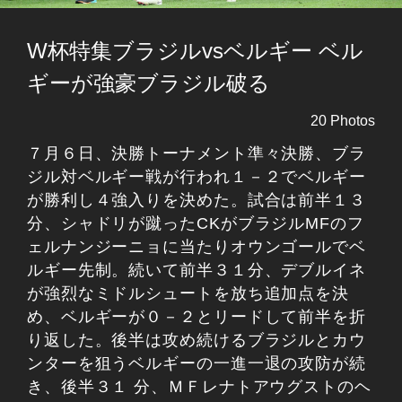
W杯特集ブラジルvsベルギー ベル
ギーが強豪ブラジル破る
20 Photos
７月６日、決勝トーナメント準々決勝、ブラ
ジル対ベルギー戦が行われ１－２でベルギー
が勝利し４強入りを決めた。試合は前半１３
分、シャドリが蹴ったCKがブラジルMFのフ
ェルナンジーニョに当たりオウンゴールでベ
ルギー先制。続いて前半３１分、デブルイネ
が強烈なミドルシュートを放ち追加点を決
め、ベルギーが０－２とリードして前半を折
り返した。後半は攻め続けるブラジルとカウ
ンターを狙うベルギーの一進一退の攻防が続
き、後半３１ 分、ＭＦレナトアウグストのヘ