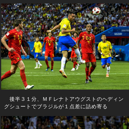
後半３１分、ＭＦレナトアウグストのヘディン
グシュートでブラジルが１点差に詰め寄る