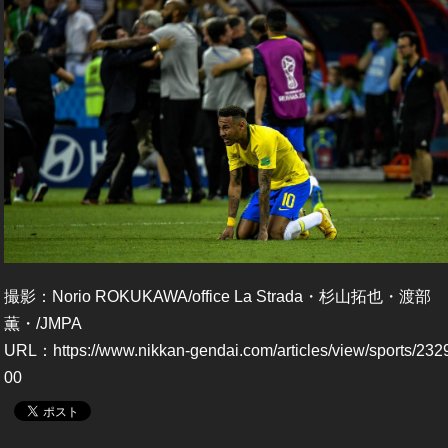
撮影：Norio ROKUKAWA/office La Strada・杉山拓也・渡部
薫・/JMPA
URL：
https://www.nikkan-gendai.com/articles/view/sports/232
00