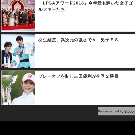
「LPGAアワード2018」今年最も輝いた女子ゴ
ルファーたち
羽生結弦、異次元の強さでＶ 男子ＦＳ
プレーオフを制し吉田優利が今季２勝目
Recommended by