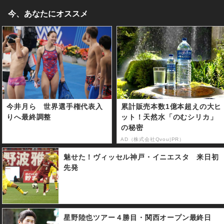
今、あなたにオススメ
今井月ら 世界選手権代表入
累計販売本数1億本超えの大ヒ
りへ最終調整
ット！天然水「のむシリカ」
の秘密
AD（株式会社Qvou|PR）
魅せた！ヴィッセル神戸・イニエスタ 来日初
先発
星野陸也ツアー４勝目・関西オープン最終日