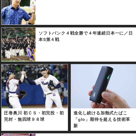
ソフトバンク４戦全勝で４年連続日本一に／日
本S第４戦
圧巻奥川 初ＣＳ・初完投・初
進化し続ける加熱式たばこ
完封・無四球９８球
「glo」期待を超える技術革
新