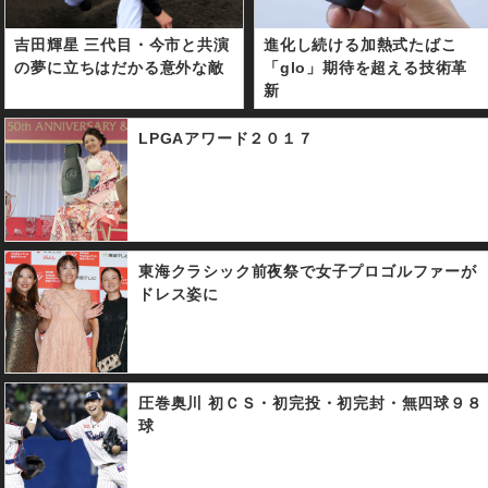
吉田輝星 三代目・今市と共演
進化し続ける加熱式たばこ
の夢に立ちはだかる意外な敵
「glo」期待を超える技術革
新
LPGAアワード２０１７
東海クラシック前夜祭で女子プロゴルファーが
ドレス姿に
圧巻奥川 初ＣＳ・初完投・初完封・無四球９８
球