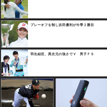
プレーオフを制し吉田優利が今季２勝目
羽生結弦、異次元の強さでＶ 男子ＦＳ