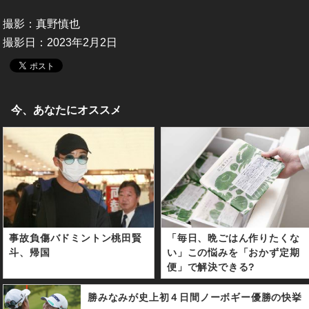
撮影：真野慎也
撮影日：2023年2月2日
今、あなたにオススメ
事故負傷バドミントン桃田賢
「毎日、晩ごはん作りたくな
斗、帰国
い」この悩みを「おかず定期
便」で解決できる?
勝みなみが史上初４日間ノーボギー優勝の快挙