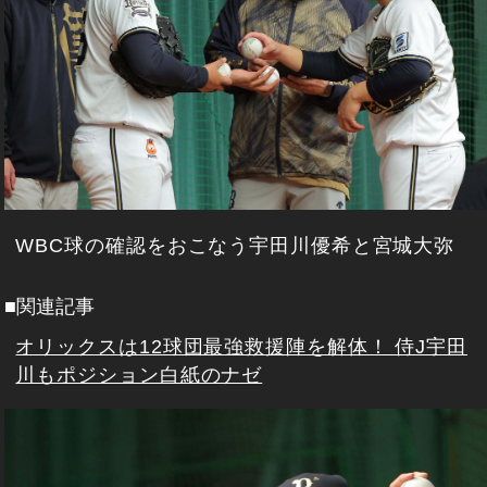
WBC球の確認をおこなう宇田川優希と宮城大弥
■関連記事
オリックスは12球団最強救援陣を解体！ 侍J宇田
川もポジション白紙のナゼ