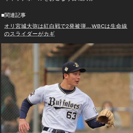
■関連記事
オリ宮城大弥は紅白戦で2発被弾…WBCは生命線
のスライダーがカギ