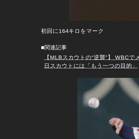
初回に164キロをマーク
■関連記事
【MLBスカウトの“逆襲”】 WB
日スカウトには「もう一つの目的」