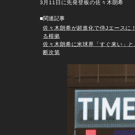
3月11日に先発登板の佐々木朗希
■関連記事
佐々木朗希が超進化で侍Jエースに
る根拠
佐々木朗希に米球界「すぐ来い」とこ
断次第