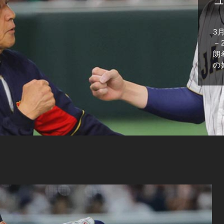
3
－
朗
の