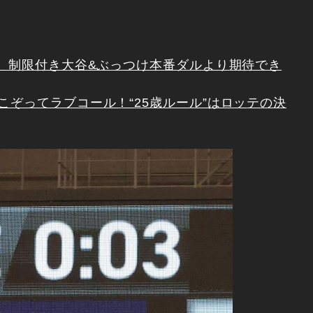
！ 制限付き大谷&ぶっつけ本番ダルより期待でき
ぞってラブコール！“25歳ルール”はロッテの決