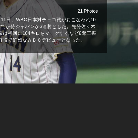
21 Photos
月11日、WBC日本対チェコ戦がおこなわれ10
2でが侍ジャパンが3連勝とした。先発佐々木
希は初回に164キロをマークするなど8奪三振
好投で鮮烈なＷＢＣデビューとなった。