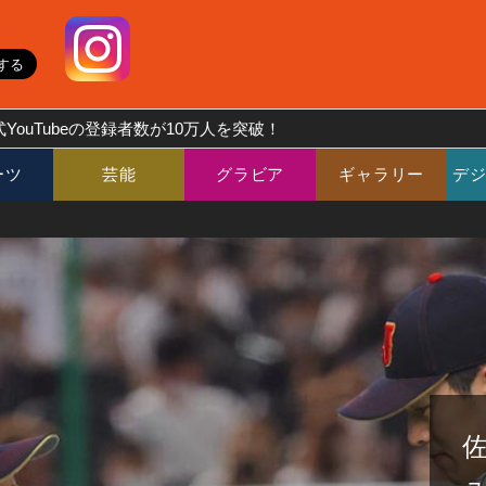
YouTubeの登録者数が10万人を突破！
ーツ
芸能
グラビア
ギャラリー
デ
佐