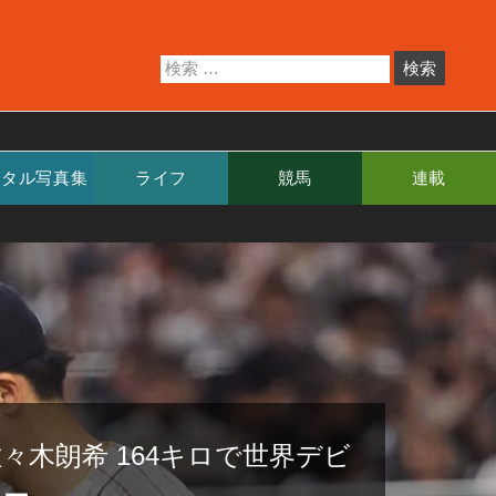
ジタル写真集
ライフ
競馬
連載
々木朗希 164キロで世界デビ
ュー