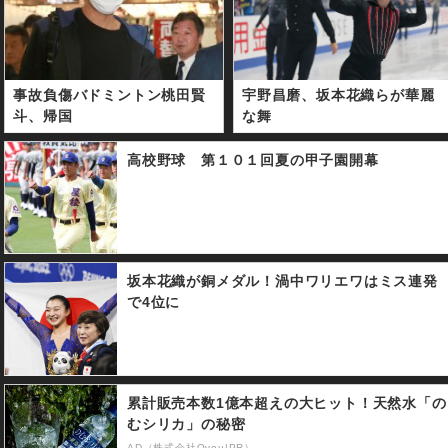
事故負傷バドミントン桃田賢
宇野昌磨、坂本花織らが華麗
斗、帰国
な舞
高校野球 第１０１回夏の甲子園開幕
坂本花織が銅メダル！渦中ワリエワはミス連発
で4位に
累計販売本数1億本超えの大ヒット！天然水「の
むシリカ」の秘密
AD（株式会社Qvou|PR）