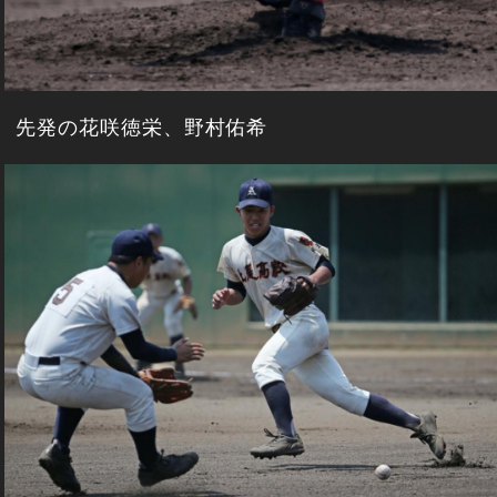
先発の花咲徳栄、野村佑希