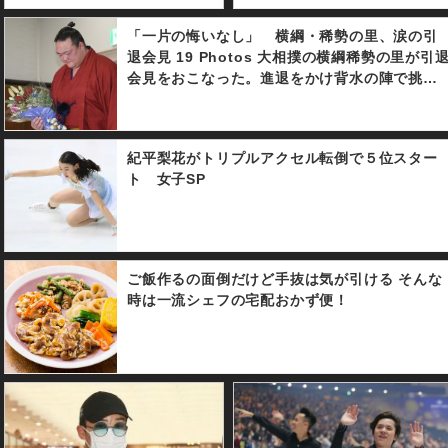
「一片の悔いなし」 横綱・稀勢の里、涙の引
退会見 19 Photos 大相撲の横綱稀勢の里が引
会見をおこなった。進退をかけ背水の陣で挑ん
だ初場所。初日から３連敗を喫し決断に至っ
た。１９年ぶりに誕生した日本出身横綱は怪我
に悩まされ、復活できぬまま土俵を去ることと
紀平梨花がトリプルアクセル転倒で５位スター
なった。
ト 女子SP
ご飯作るの面倒だけど手抜は気が引ける そんな
時は一流シェフの宅配おかず便！