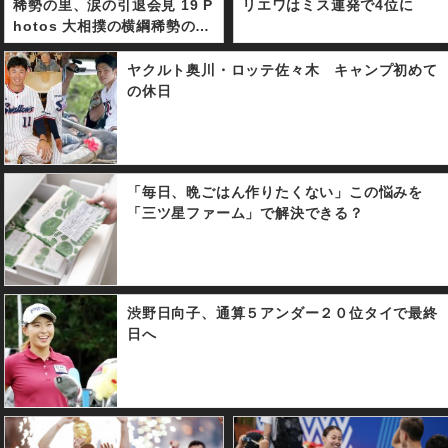
稀勢の里、涙の引退会見 19 P
リエワはミス連発で4位に
hotos 大相撲の横綱稀勢の里
が引退会見をおこなった。進
退をかけ背水の陣で挑んだ初
ヤクルト奥川・ロッテ佐々木 キャンプ初めて
場所。初日から３連敗を喫し
の休日
決断に至った。１９年ぶりに
誕生した日本出身横綱は怪我
に悩まされ、復活できぬまま
土俵を去ることとなった。
「毎日、晩ごはん作りたくない」この悩みを
「三ツ星ファーム」で解決できる？
渋野日向子、通算５アンダー２０位タイで最終
日へ