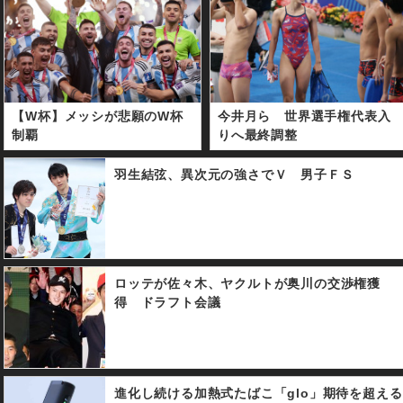
【W杯】メッシが悲願のW杯
今井月ら 世界選手権代表入
制覇
りへ最終調整
羽生結弦、異次元の強さでＶ 男子ＦＳ
ロッテが佐々木、ヤクルトが奥川の交渉権獲
得 ドラフト会議
進化し続ける加熱式たばこ「glo」期待を超える