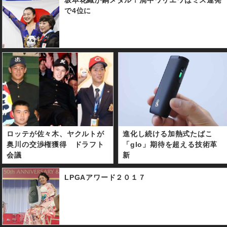
坂本花織が銅メダル！渦中ワリエワはミス連発
で4位に
ロッテが佐々木、ヤクルトが
進化し続ける加熱式たばこ
奥川の交渉権獲得 ドラフト
「glo」期待を超える技術革
会議
新
LPGAアワード２０１７