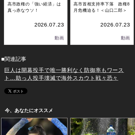
高市政権の「強い経済」は
高市首相支持率下落 政権8
真っ赤なウソ！
月危機迫る！＜山口二郎＞
2026.07.23
2026.07.23
動画
動画
■関連記事
巨人は開幕投手で唯一勝利なく防御率もワース
ト…助っ人投手壊滅で海外スカウト戦々恐々
今、あなたにオススメ