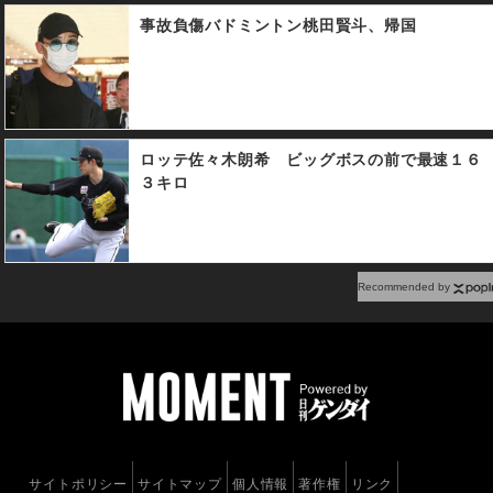
事故負傷バドミントン桃田賢斗、帰国
ロッテ佐々木朗希 ビッグボスの前で最速１６
３キロ
Recommended by
サイトポリシー
サイトマップ
個人情報
著作権
リンク