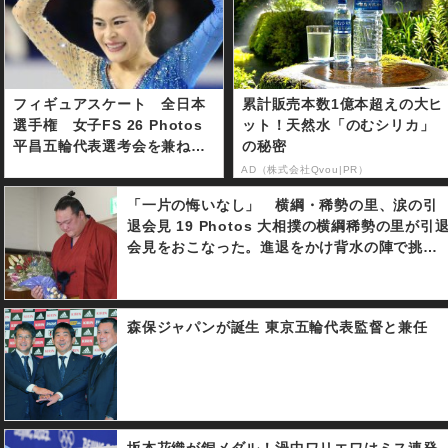
フィギュアスケート 全日本
累計販売本数1億本超えの大ヒ
選手権 女子FS 26 Photos
ット！天然水「のむシリカ」
平昌五輪代表選考会を兼ねた
の秘密
フィギュアスケート全日本選
AD（株式会社Qvou|PR）
手権の女子フリースケーティ
「一片の悔いなし」 横綱・稀勢の里、涙の引
ングが２３日に開催。宮原知
退会見 19 Photos 大相撲の横綱稀勢の里が引
子選手が優勝、２位に坂本花
会見をおこなった。進退をかけ背水の陣で挑ん
織選手、３位に紀平梨花選手
だ初場所。初日から３連敗を喫し決断に至っ
と続いた。
た。１９年ぶりに誕生した日本出身横綱は怪我
に悩まされ、復活できぬまま土俵を去ることと
森保ジャパンが誕生 東京五輪代表監督と兼任
なった。