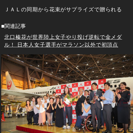
ＪＡＬの同期から花束がサプライズで贈られる
■関連記事
北口榛花が世界陸上女子やり投げ逆転で金メダ
ル！ 日本人女子選手がマラソン以外で初頂点