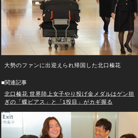
大勢のファンに出迎えられ帰国した北口榛花
■関連記事
北口榛花 世界陸上女子やり投げ金メダルはゲン担
ぎの「蝶ピアス」と「1投目」がカギ握る