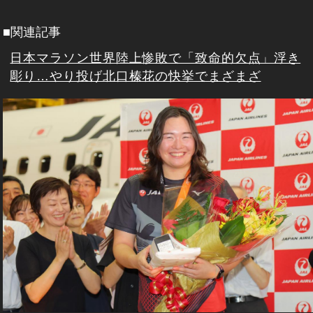
■関連記事
日本マラソン世界陸上惨敗で「致命的欠点」浮き
彫り…やり投げ北口榛花の快挙でまざまざ