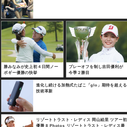
勝みなみが史上初４日間ノー
プレーオフを制し吉田優利が
ボギー優勝の快挙
今季２勝目
進化し続ける加熱式たばこ「glo」期待を超える
技術革新
リゾートトラスト・レディス 岡山絵里 ツアー初
優勝 8 Photos リゾートトラスト・レディス最