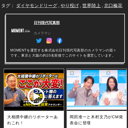
タグ：
ダイヤモンドリーグ
,
やり投げ
,
世界陸上
,
北口榛花
日刊現代写真部
カメラマン
MOMENTを運営する株式会社日刊現代写真部のカメラマンの面々
です。東京と大阪の約10名前後でこのサイトを運営しています。
大相撲中継のリポーターあ
岡田准一と木村文乃がCM発
れこれ！
表会に登壇