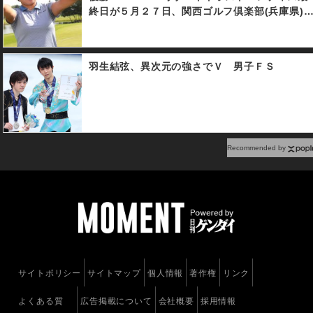
終日が５月２７日、関西ゴルフ倶楽部(兵庫県)
行われ、２１歳の岡山絵里が勝みなみとのプレ
ーオフを制し、プロ４年目でツアー初優勝を果
たした。
羽生結弦、異次元の強さでＶ 男子ＦＳ
Recommended by
サイトポリシー
サイトマップ
個人情報
著作権
リンク
よくある質
広告掲載について
会社概要
採用情報