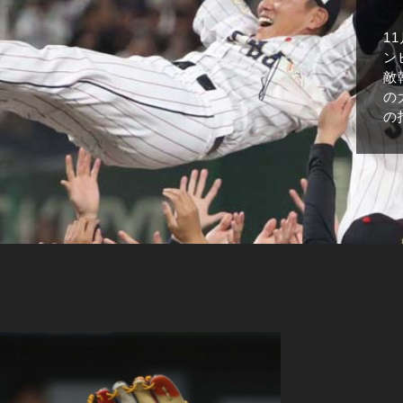
1
ン
敵
の
の