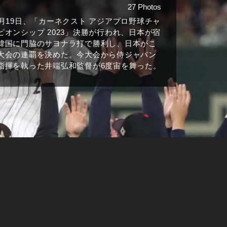
27 Photos
1月19日、「カーネクスト アジアプロ野球チャ
ピオンシップ 2023」決勝が行われ、日本が宿
韓国に門脇のサヨナラ打で勝利し、日本がこ
大会の連覇を決めた。今大会から侍ジャパン
指揮を執った井端弘和監督が6度宙を舞った。