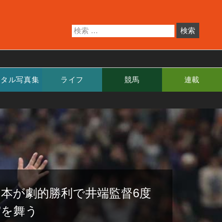
ジタル写真集
ライフ
競馬
連載
日本が劇的勝利で井端監督6度
宙を舞う