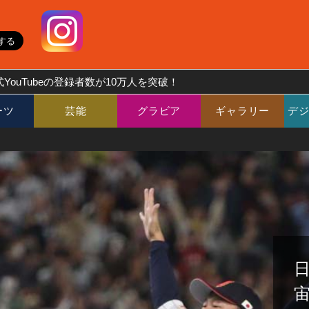
YouTubeの登録者数が10万人を突破！
ーツ
芸能
グラビア
ギャラリー
デ
う