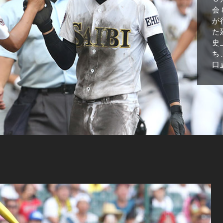
会
が
た
史
ち
口