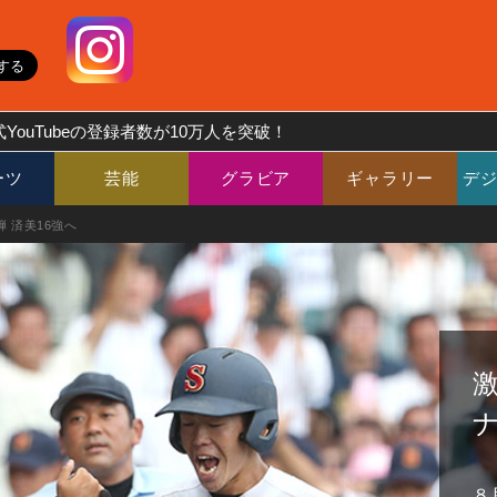
YouTubeの登録者数が10万人を突破！
ーツ
芸能
グラビア
ギャラリー
デ
 済美16強へ
ナ
８