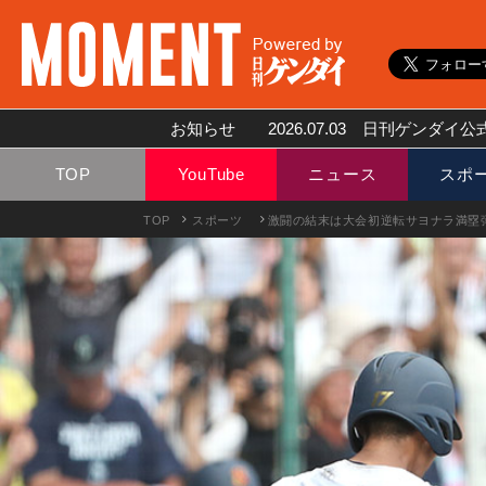
お知らせ
2026.07.03
日刊ゲンダイ公式
TOP
YouTube
ニュース
スポ
TOP
スポーツ
激闘の結末は大会初逆転サヨナラ満塁弾