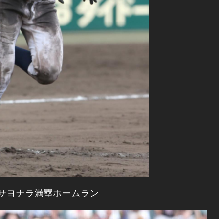
”サヨナラ満塁ホームラン