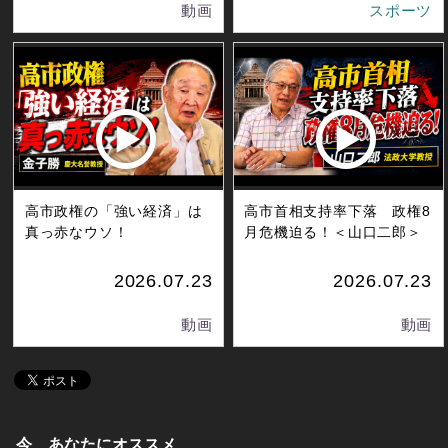
動画
スポーツ
高市政権の「強い経済」は
高市首相支持率下落 政権8
真っ赤なウソ！
月危機迫る！＜山口二郎＞
2026.07.23
2026.07.23
動画
動画
今、あなたにオススメ