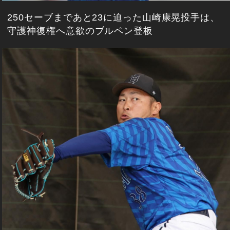
250セーブまであと23に迫った山崎康晃投手は、
守護神復権へ意欲のブルペン登板