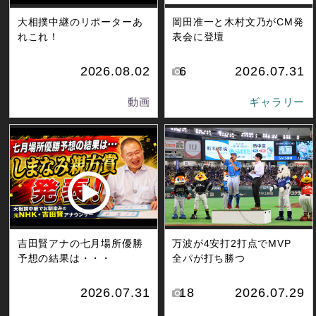
大相撲中継のリポーターあ
岡田准一と木村文乃がCM発
れこれ！
表会に登壇
2026.08.02
6
2026.07.31
動画
ギャラリー
吉田賢アナの七月場所優勝
万波が4安打2打点でMVP
予想の結果は・・・
全パが打ち勝つ
2026.07.31
18
2026.07.29