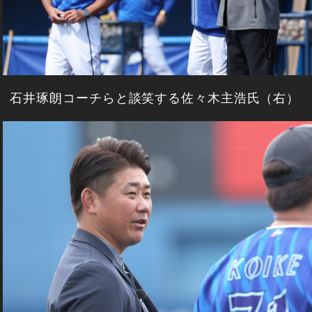
石井琢朗コーチらと談笑する佐々木主浩氏（右）