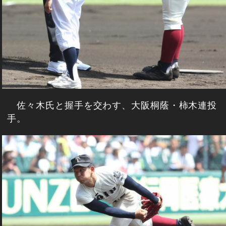
佐々木氏と握手を交わす、大阪桐蔭・柿木連投
手。