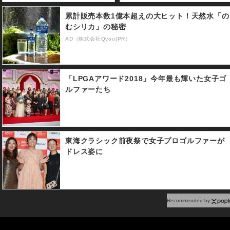
累計販売本数1億本超えの大ヒット！天然水「の
むシリカ」の秘密
AD（株式会社Qvou|PR）
「LPGAアワード2018」今年最も輝いた女子ゴ
ルファーたち
東海クラシック前夜祭で女子プロゴルファーが
ドレス姿に
Recommended by