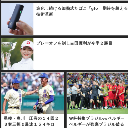
進化し続ける加熱式たばこ「glo」期待を超える
技術革新
プレーオフを制し吉田優利が今季２勝目
星稜・奥川 圧巻の１４回２
W杯特集ブラジルvsベルギー
３奪三振＆最速１５４キロ
ベルギーが強豪ブラジル破る