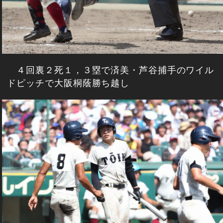
４回裏２死１，３塁で済美・芦谷捕手のワイル
ドピッチで大阪桐蔭勝ち越し