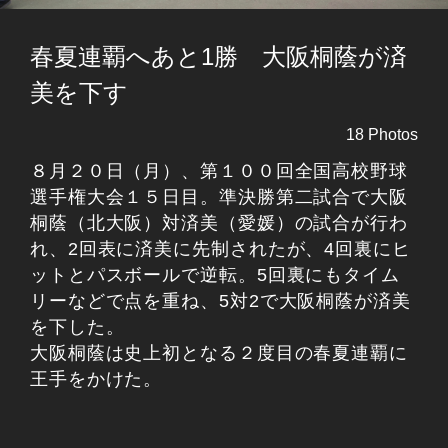
春夏連覇へあと1勝 大阪桐蔭が済
美を下す
18 Photos
８月２０日（月）、第１００回全国高校野球
選手権大会１５日目。準決勝第二試合で大阪
桐蔭（北大阪）対済美（愛媛）の試合が行わ
れ、2回表に済美に先制されたが、4回裏にヒ
ットとパスボールで逆転。5回裏にもタイム
リーなどで点を重ね、5対2で大阪桐蔭が済美
を下した。
大阪桐蔭は史上初となる２度目の春夏連覇に
王手をかけた。