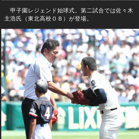
甲子園レジェンド始球式。第二試合では佐々木
主浩氏（東北高校ＯＢ）が登場。