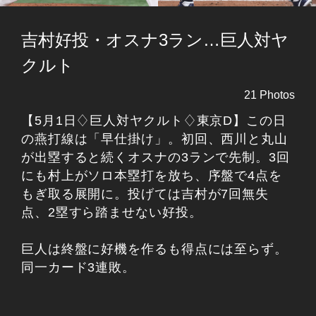
吉村好投・オスナ3ラン…巨人対ヤ
クルト
21 Photos
【5月1日♢巨人対ヤクルト♢東京D】この日
の燕打線は「早仕掛け」。初回、西川と丸山
が出塁すると続くオスナの3ランで先制。3回
にも村上がソロ本塁打を放ち、序盤で4点を
もぎ取る展開に。投げては吉村が7回無失
点、2塁すら踏ませない好投。
巨人は終盤に好機を作るも得点には至らず。
同一カード3連敗。