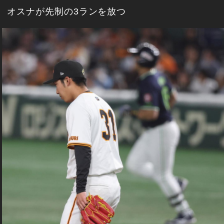
オスナが先制の3ランを放つ