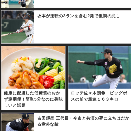
坂本が逆転の3ランを含む2発で復調の兆し
健康に配慮した低糖質のおか
ロッテ佐々木朗希 ビッグボ
ず定期便！簡単5分なのに美味
スの前で最速１６３キロ
しいと話題
吉田輝星 三代目・今市と共演の夢に立ちはだか
る意外な敵