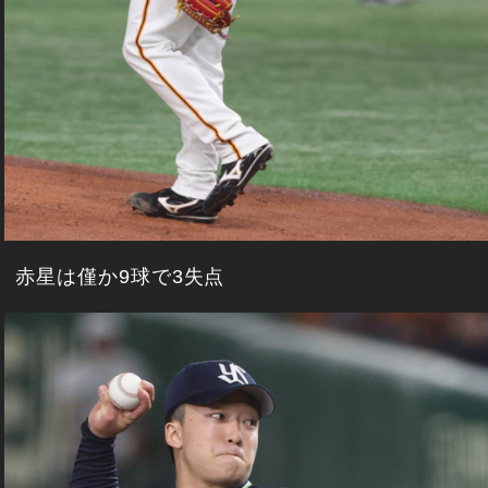
赤星は僅か9球で3失点