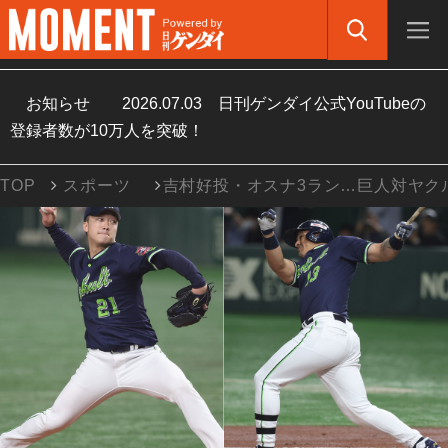
お知らせ
2026.07.03
日刊ゲンダイ公式YouTubeの
登録者数が10万人を突破！
TOP
スポーツ
吉村好投・オスナ3ラン…巨人対ヤク