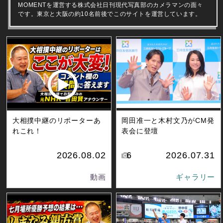
MOMENTを運営する株式会社日刊現代写真部のカメラマンの面々
です。東京と大阪の約10名前後でこのサイトを運営しています。
大相撲中継のリポーターあ
岡田准一と木村文乃がCM発
れこれ！
表会に登壇
2026.08.02
6
2026.07.31
動画
ギャラリー