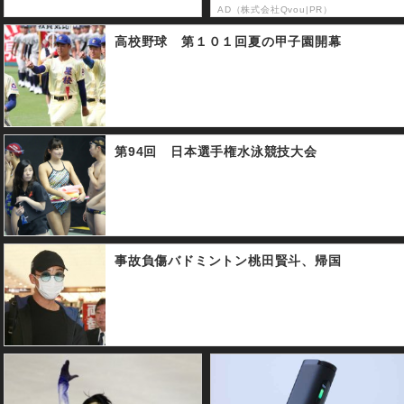
AD（株式会社Qvou|PR）
高校野球 第１０１回夏の甲子園開幕
第94回 日本選手権水泳競技大会
事故負傷バドミントン桃田賢斗、帰国