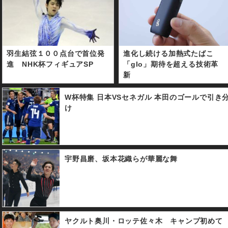
羽生結弦１００点台で首位発
進化し続ける加熱式たばこ
進 NHK杯フィギュアSP
「glo」期待を超える技術革
新
W杯特集 日本VSセネガル 本田のゴールで引き
け
宇野昌磨、坂本花織らが華麗な舞
ヤクルト奥川・ロッテ佐々木 キャンプ初めて