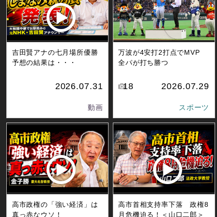
吉田賢アナの七月場所優勝
万波が4安打2打点でMVP
予想の結果は・・・
全パが打ち勝つ
2026.07.31
18
2026.07.29
動画
スポーツ
高市政権の「強い経済」は
高市首相支持率下落 政権8
真っ赤なウソ！
月危機迫る！＜山口二郎＞