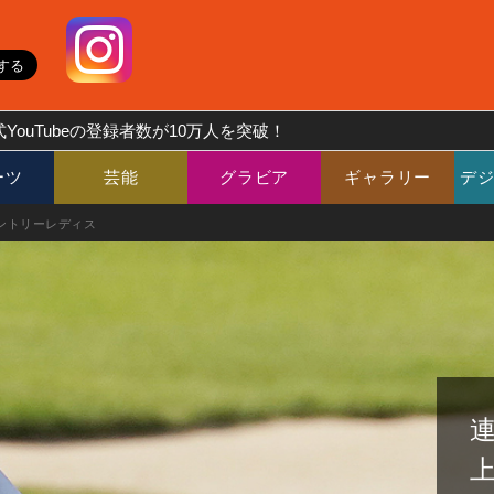
YouTubeの登録者数が10万人を突破！
ーツ
芸能
グラビア
ギャラリー
デ
ントリーレディス