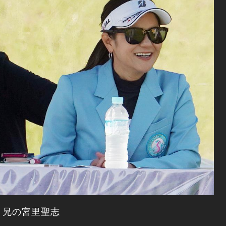
、兄の宮里聖志