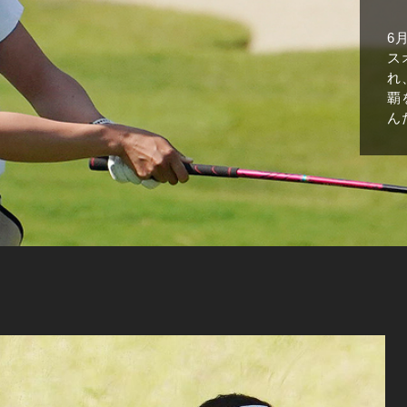
6
ス
れ
覇
ん