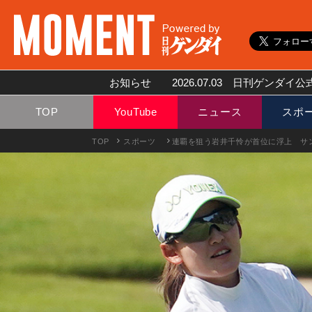
お知らせ
2026.07.03
日刊ゲンダイ公式
TOP
YouTube
ニュース
スポ
TOP
スポーツ
連覇を狙う岩井千怜が首位に浮上 サ