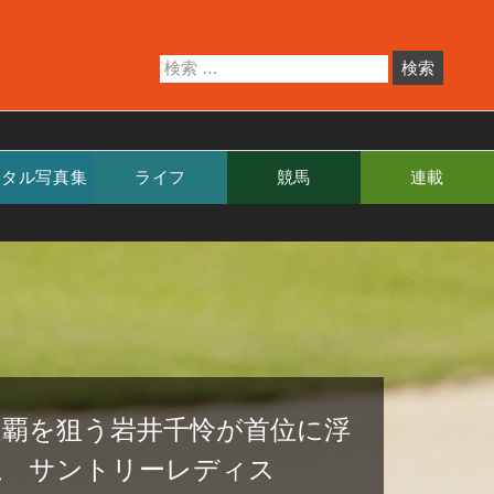
ジタル写真集
ライフ
競馬
連載
連覇を狙う岩井千怜が首位に浮
上 サントリーレディス