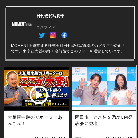
日刊現代写真部
カメラマン
MOMENTを運営する株式会社日刊現代写真部のカメラマンの面々
です。東京と大阪の約10名前後でこのサイトを運営しています。
大相撲中継のリポーターあ
岡田准一と木村文乃がCM発
れこれ！
表会に登壇