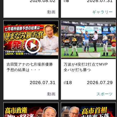
2026.08.02
6
2026.07.31
動画
ギャラリー
吉田賢アナの七月場所優勝
万波が4安打2打点でMVP
予想の結果は・・・
全パが打ち勝つ
2026.07.31
18
2026.07.29
動画
スポーツ