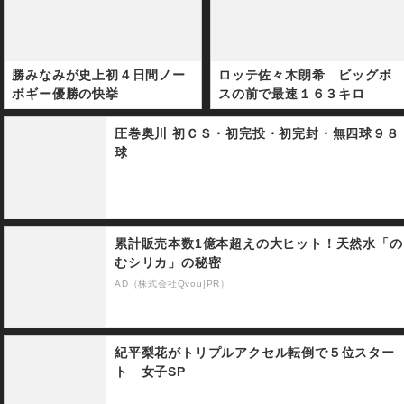
勝みなみが史上初４日間ノー
ロッテ佐々木朗希 ビッグボ
ボギー優勝の快挙
スの前で最速１６３キロ
圧巻奥川 初ＣＳ・初完投・初完封・無四球９８
球
累計販売本数1億本超えの大ヒット！天然水「の
むシリカ」の秘密
AD（株式会社Qvou|PR）
紀平梨花がトリプルアクセル転倒で５位スター
ト 女子SP