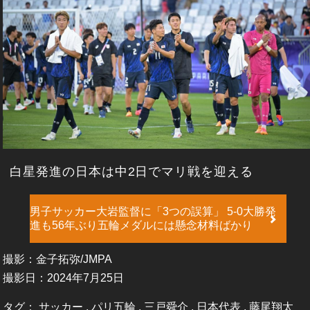
白星発進の日本は中2日でマリ戦を迎える
男子サッカー大岩監督に「3つの誤算」 5-0大勝発
進も56年ぶり五輪メダルには懸念材料ばかり
撮影：金子拓弥/JMPA
撮影日：2024年7月25日
タグ：
サッカー
,
パリ五輪
,
三戸舜介
,
日本代表
,
藤尾翔太