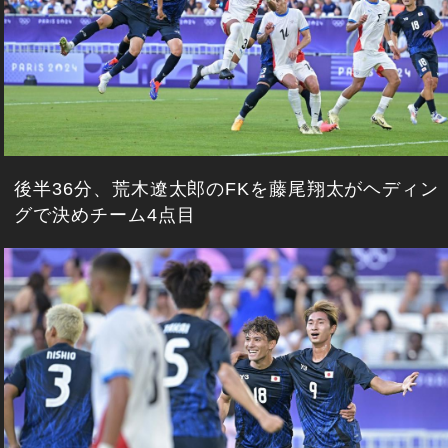
後半36分、荒木遼太郎のFKを藤尾翔太がヘディン
グで決めチーム4点目