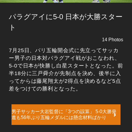
パラグアイに5‐0 日本が大勝スター
ト
14 Photos
7月25日、パリ五輪開会式に先立ってサッカ
ー男子の日本対パラグアイ戦がおこなわれ、
5‐0で日本が快勝し白星スタートとなった。前
半18分に三戸舜介が先制点を決め、後半に入
ってからは藤尾翔太が2得点を決めるなど5点
差をつけての勝利となった。
男子サッカー大岩監督に「3つの誤算」 5-0大勝発
進も56年ぶり五輪メダルには懸念材料ばかり