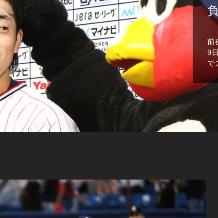
前
9
で