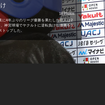
負け
18 Photos
夜に4年ぶりのリーグ優勝を果たした巨人は2
日、神宮球場でヤクルトに逆転負けし連勝を3
ストップした。