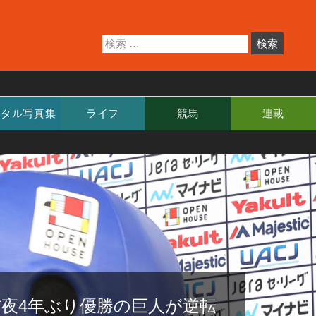
ジタル写真集
ライフ
競馬
連載
前夜4年ぶり優勝の巨人が逆転