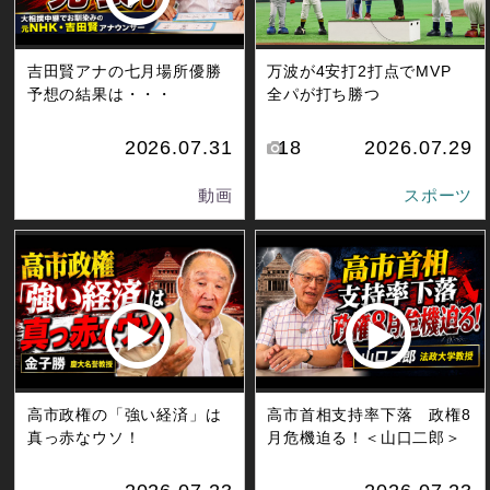
吉田賢アナの七月場所優勝
万波が4安打2打点でMVP
予想の結果は・・・
全パが打ち勝つ
2026.07.31
18
2026.07.29
動画
スポーツ
高市政権の「強い経済」は
高市首相支持率下落 政権8
真っ赤なウソ！
月危機迫る！＜山口二郎＞