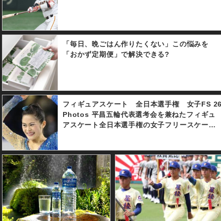
「毎日、晩ごはん作りたくない」この悩みを
「おかず定期便」で解決できる?
フィギュアスケート 全日本選手権 女子FS 2
Photos 平昌五輪代表選考会を兼ねたフィギュ
アスケート全日本選手権の女子フリースケーテ
ィングが２３日に開催。宮原知子選手が優勝、
２位に坂本花織選手、３位に紀平梨花選手と続
いた。