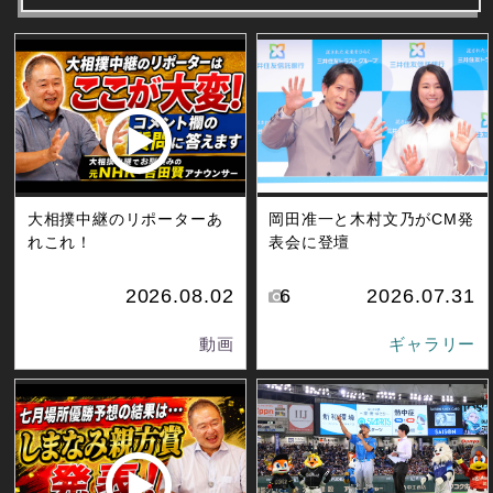
大相撲中継のリポーターあ
岡田准一と木村文乃がCM発
れこれ！
表会に登壇
2026.08.02
6
2026.07.31
動画
ギャラリー