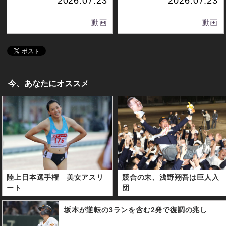
2026.07.23
2026.07.23
動画
動画
今、あなたにオススメ
陸上日本選手権 美女アスリ
競合の末、浅野翔吾は巨人入
ート
団
坂本が逆転の3ランを含む2発で復調の兆し