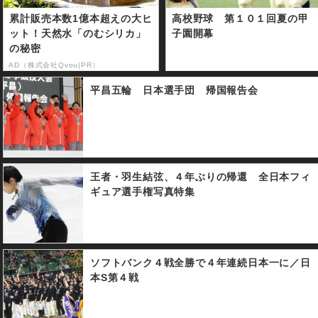
累計販売本数1億本超えの大ヒ
高校野球 第１０１回夏の甲
ット！天然水「のむシリカ」
子園開幕
の秘密
AD（株式会社Qvou|PR）
平昌五輪 日本選手団 帰国報告会
王者・羽生結弦、４年ぶりの帰還 全日本フィ
ギュア選手権写真特集
ソフトバンク４戦全勝で４年連続日本一に／日
本S第４戦