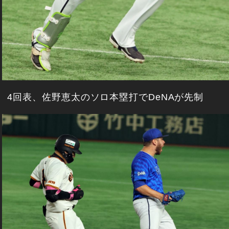
4回表、佐野恵太のソロ本塁打でDeNAが先制