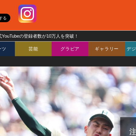
YouTubeの登録者数が10万人を突破！
ーツ
芸能
グラビア
ギャラリー
デ
注