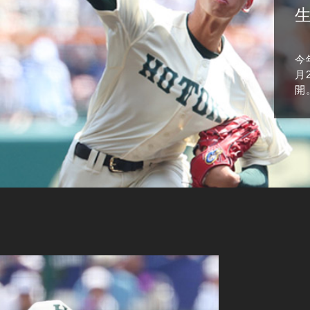
今
月
開