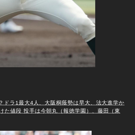
？ドラ1最大4人、大阪桐蔭勢は早大、法大進学か
けた値段 投手は今朝丸（報徳学園）、藤田（東