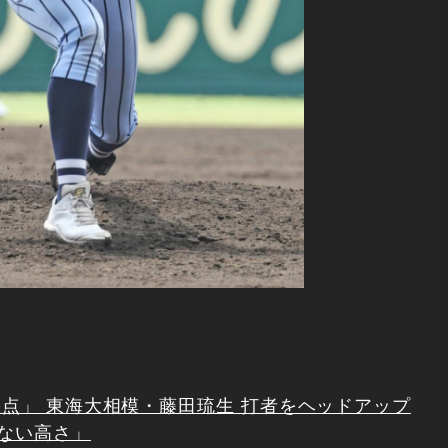
採点」 東海大相模・藤田琉生 打者をヘッドアップ
ない高さ」