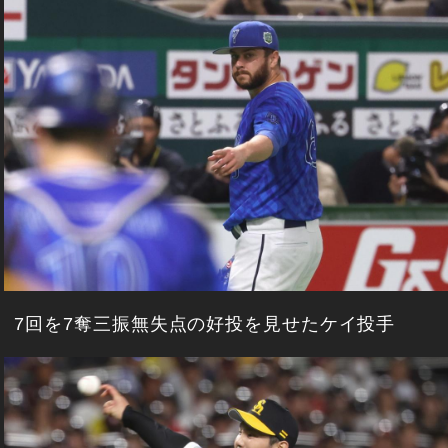
7回を7奪三振無失点の好投を見せたケイ投手