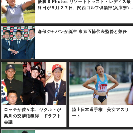
優勝 8 Photos リゾートトラスト・レディス最
終日が５月２７日、関西ゴルフ倶楽部(兵庫県)
行われ、２１歳の岡山絵里が勝みなみとのプレ
ーオフを制し、プロ４年目でツアー初優勝を果
たした。
森保ジャパンが誕生 東京五輪代表監督と兼任
ロッテが佐々木、ヤクルトが
陸上日本選手権 美女アスリ
奥川の交渉権獲得 ドラフト
ート
会議