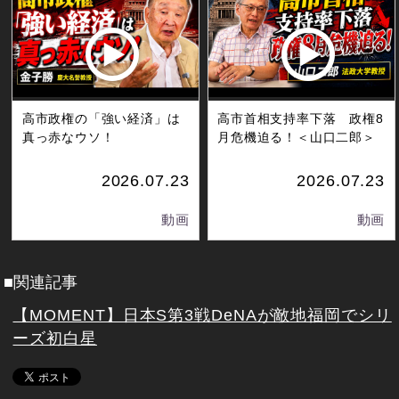
高市政権の「強い経済」は
高市首相支持率下落 政権8
真っ赤なウソ！
月危機迫る！＜山口二郎＞
2026.07.23
2026.07.23
動画
動画
■関連記事
【MOMENT】日本S第3戦DeNAが敵地福岡でシリ
ーズ初白星