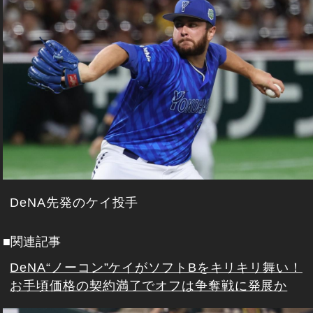
DeNA先発のケイ投手
■関連記事
DeNA“ノーコン”ケイがソフトBをキリキリ舞い！
お手頃価格の契約満了でオフは争奪戦に発展か