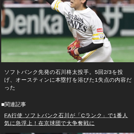
ソフトバンク先発の石川柊太投手。5回2/3を投
げ、オースティンに本塁打を浴びた1失点の内容だ
った
■関連記事
FA行使 ソフトバンク石川が「Cランク」で1番人
気に急浮上！在京球団で大争奪戦に