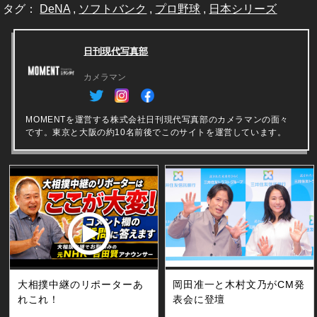
タグ：
DeNA
,
ソフトバンク
,
プロ野球
,
日本シリーズ
日刊現代写真部
カメラマン
MOMENTを運営する株式会社日刊現代写真部のカメラマンの面々
です。東京と大阪の約10名前後でこのサイトを運営しています。
大相撲中継のリポーターあ
岡田准一と木村文乃がCM発
れこれ！
表会に登壇