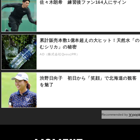
佐々木朗希 練習後ファン164人にサイン
累計販売本数1億本超えの大ヒット！天然水「の
むシリカ」の秘密
AD（株式会社Qvou|PR）
渋野日向子 初日から「笑顔」で北海道の観客
を魅了
Recommended by