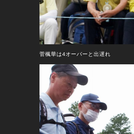
菅楓華は4オーバーと出遅れ