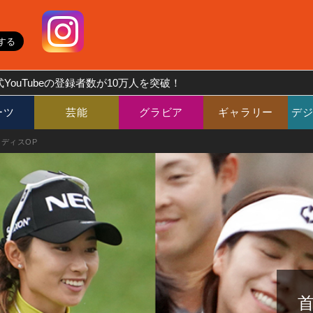
YouTubeの登録者数が10万人を突破！
ーツ
芸能
グラビア
ギャラリー
デ
ディスOP