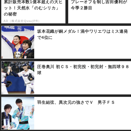
累計販売本数1億本超えの大ヒ
プレーオフを制し吉田優利が
ット！天然水「のむシリカ」
今季２勝目
の秘密
AD（株式会社Qvou|PR）
坂本花織が銅メダル！渦中ワリエワはミス連発
で4位に
圧巻奥川 初ＣＳ・初完投・初完封・無四球９８
球
羽生結弦、異次元の強さでＶ 男子ＦＳ