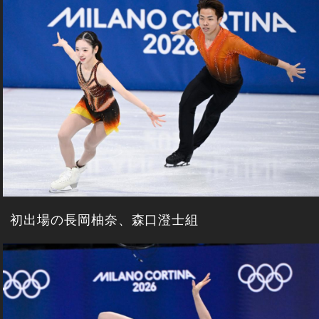
初出場の長岡柚奈、森口澄士組