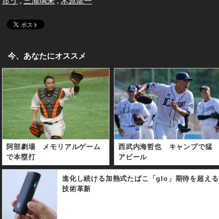
ゅう
,
三浦璃来
,
木原龍一
今、あなたにオススメ
阿部劇場 メモリアルゲーム
西武内海哲也 キャンプで猛
で本塁打
アピール
進化し続ける加熱式たばこ「glo」期待を超える
技術革新