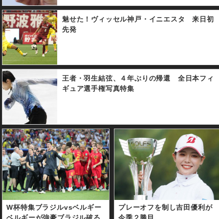
魅せた！ヴィッセル神戸・イニエスタ 来日初
先発
王者・羽生結弦、４年ぶりの帰還 全日本フィ
ギュア選手権写真特集
W杯特集ブラジルvsベルギー
プレーオフを制し吉田優利が
ベルギーが強豪ブラジル破る
今季２勝目