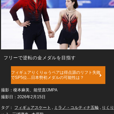
フリーで逆転の金メダルを目指す
フィギュアりくりゅうペアは得点源のリフト失敗
でSP5位…日本勢初メダルの可能性は？
撮影：榎本麻美、能登直/JMPA
撮影日：2026年2月15日
タグ：
フィギュアスケート
,
ミラノ・コルティナ五輪
,
りく