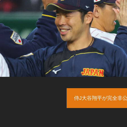
侍J大谷翔平が完全非