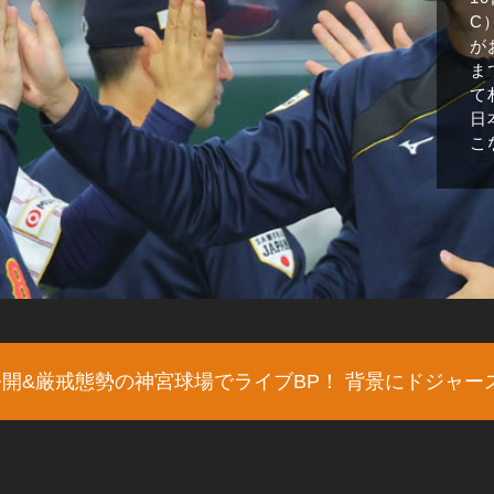
C
が
ま
て
日
こ
公開&厳戒態勢の神宮球場でライブBP！ 背景にドジャー