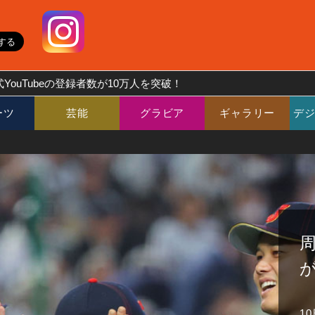
YouTubeの登録者数が10万人を突破！
ーツ
芸能
グラビア
ギャラリー
デ
が
1