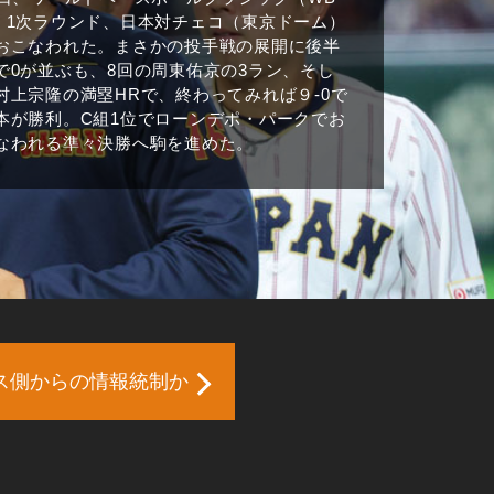
）1次ラウンド、日本対チェコ（東京ドーム）
おこなわれた。まさかの投手戦の展開に後半
で0が並ぶも、8回の周東佑京の3ラン、そし
村上宗隆の満塁HRで、終わってみれば９-0で
本が勝利。C組1位でローンデポ・パークでお
なわれる準々決勝へ駒を進めた。
ス側からの情報統制か