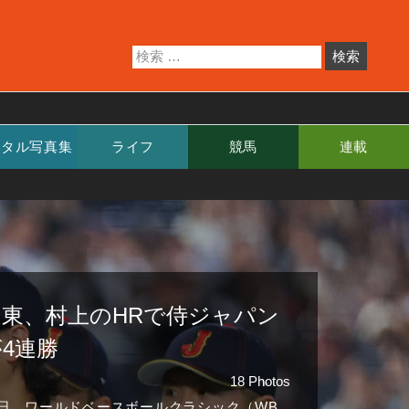
ジタル写真集
ライフ
競馬
連載
周東、村上のHRで侍ジャパン
4連勝
18 Photos
0日、ワールドベースボールクラシック（WB