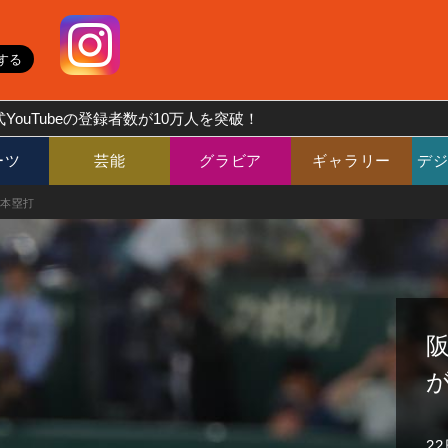
YouTubeの登録者数が10万人を突破！
ーツ
芸能
グラビア
ギャラリー
デ
初本塁打
阪
2