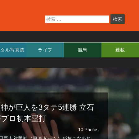
ジタル写真集
ライフ
競馬
連載
神が巨人を3タテ5連勝 立石
がプロ初本塁打
10 Photos
2日巨人対阪神（東京ドーム）がおこなわれ、