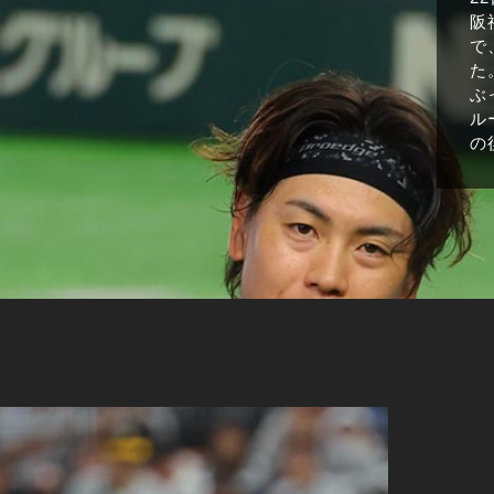
阪
で
た
ぶ
ル
の