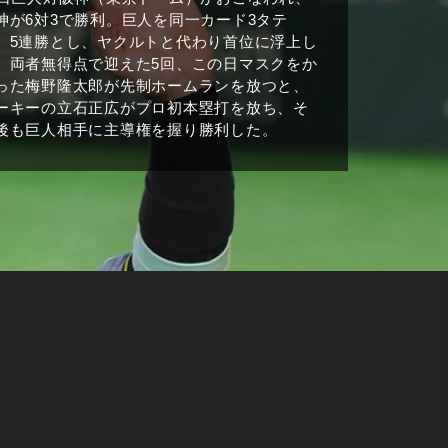
神が6対3で勝利。巨人を同一カード3タテ
、5連勝とし、ヤクルトと代わり首位に浮上し
。両者無得点で迎えた5回、この日マスクをか
った梅野隆太郎が先制ホームランを放つと、
ーキーの立石正広がプロ初本塁打を放ち、そ
後も巨人相手に主導権を握り勝利した。