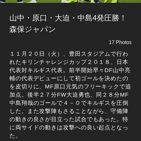
山中・原口・大迫・中島4発圧勝！
森保ジャパン
17 Photos
１１月２０日（火）、豊田スタジアムで行わ
れたキリンチャレンジカップ２０１８、日本
代表対キルギス代表。前半開始早々DF山中亮
輔の代表デビューにして初ゴールを決めたの
を皮切りに、MF原口元気のフリーキックで追
加点。後半２７分FW大迫勇也、同２８分MF
中島翔哉のゴールで４－０でキルギスを圧倒
した。また攻撃陣もさることながら、守備陣
の動きの良さが目立った試合でもあった。特
に両サイドの動きは攻撃への良い起点となっ
た。