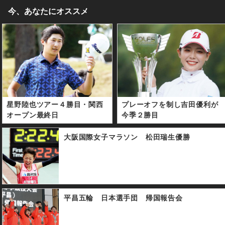
今、あなたにオススメ
星野陸也ツアー４勝目・関西
プレーオフを制し吉田優利が
オープン最終日
今季２勝目
大阪国際女子マラソン 松田瑞生優勝
平昌五輪 日本選手団 帰国報告会