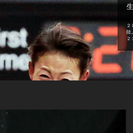
２
陸
２