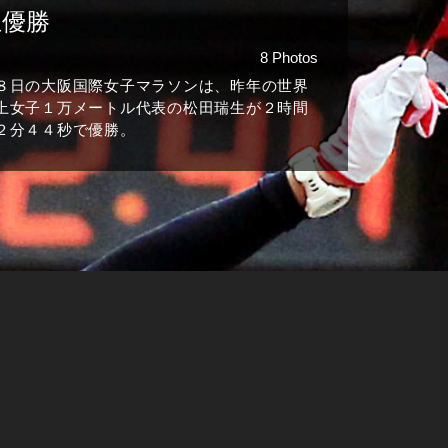
生優勝
8 Photos
８日の大阪国際女子マラソンは、昨年の世界
上女子１万メートル代表の松田瑞生が２時間
２分４４秒で優勝。