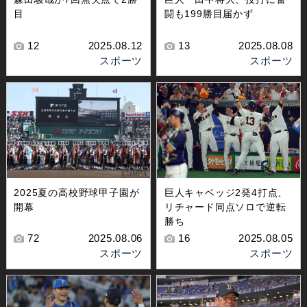
目
闘も199勝目届かず
12
2025.08.12
13
2025.08.08
スポーツ
スポーツ
2025夏の高校野球甲子園が
巨人キャベッジ2発4打点、
開幕
リチャード同点ソロで逆転
勝ち
72
2025.08.06
16
2025.08.05
スポーツ
スポーツ