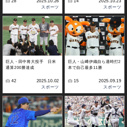
28
2025.10.26
14
2025.10.23
スポーツ
スポーツ
巨人・田中将大投手 日米
巨人・山﨑伊織自ら適時打2
通算200勝達成
本で自己最多11勝
42
2025.10.02
15
2025.09.19
スポーツ
スポーツ