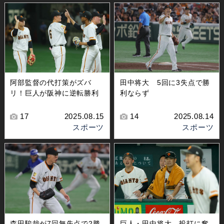
阿部監督の代打策がズバ
田中将大 5回に3失点で勝
リ！巨人が阪神に逆転勝利
利ならず
17
2025.08.15
14
2025.08.14
スポーツ
スポーツ
森田駿哉が7回無失点で2勝
巨人・田中将大、投打に奮