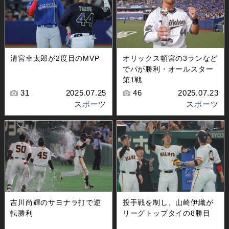
清宮幸太郎が2度目のMVP
オリックス頓宮の3ランなど
でパが勝利・オールスター
第1戦
31
2025.07.25
46
2025.07.23
スポーツ
スポーツ
吉川尚輝のサヨナラ打で逆
投手戦を制し、山崎伊織が
転勝利
リーグトップタイの8勝目