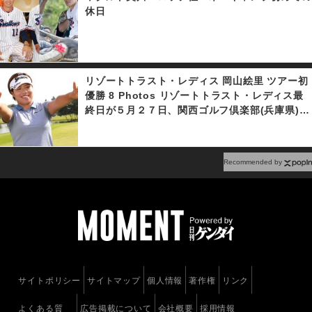
休日
リゾートトラスト・レディス 岡山絵里 ツアー初
優勝 8 Photos リゾートトラスト・レディス最
終日が５月２７日、関西ゴルフ倶楽部(兵庫県)で
行われ、２１歳の岡山絵里が勝みなみとのプレー
オフを制し、プロ４年目でツアー初優勝を果たし
た。
Recommended by
サイトポリシー
サイトマップ
個人情報
著作権
リンク
よくある質
広告掲載について
会社概要
採用情報