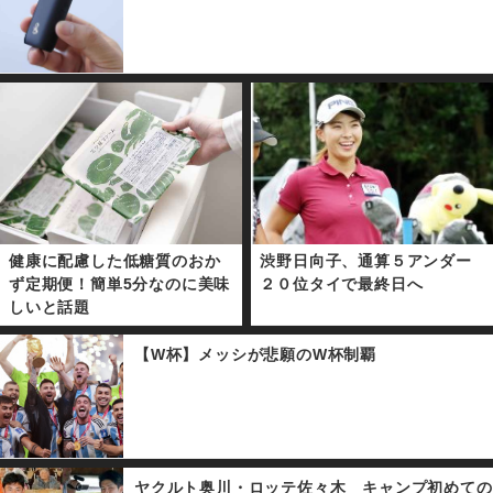
健康に配慮した低糖質のおか
渋野日向子、通算５アンダー
ず定期便！簡単5分なのに美味
２０位タイで最終日へ
しいと話題
【W杯】メッシが悲願のW杯制覇
ヤクルト奥川・ロッテ佐々木 キャンプ初めての