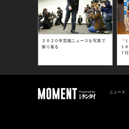
吉
５
か
４
人
た
２０２０年芸能ニュースを写真で
「
振り返る
１６
７
ガ
発
目
中
な
陣
ニュース
ー
ッ
遥
音
茉
多