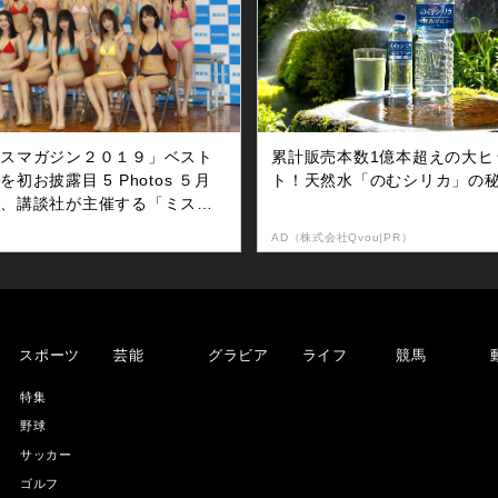
本実憂（２０）、剛力彩芽（２
望結、玉田志織、宮本茉由、
）、本田望結（１３）、高橋ひ
ニコル
る（１６）、井本彩花（１
）、藤田ニコル（１９）の１０
が、艶やかな晴れ着姿で登場し
。
ミスマガジン２０１９」ベスト
累計販売本数1億本超えの大ヒ
を初お披露目 5 Photos ５月
ト！天然水「のむシリカ」の
日、講談社が主催する「ミスマ
ジン２０１９」のベスト１６が
AD（株式会社Qvou|PR）
表され、初めて報道陣にお披露
された。応募総数３０２３人の
から、書類審査、カメラテスト
どを経て選ばれた１６人は報道
に特技などを披露し、自己アピ
スポーツ
芸能
グラビア
ライフ
競馬
ルを行った。選ばれたのは、ミ
シェル愛美、山口はのん、吉澤
特集
奈、前田千恵、夏目綾、吉沢朱
野球
、小林穂乃香、ぴーぴる、桜田
サッカー
央、新木優海、木崎くるみ、本
しおり、白山瑠衣、桜木美愛、
ゴルフ