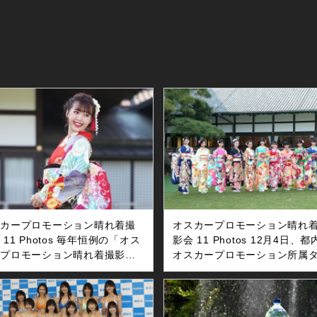
スカープロモーション晴れ着撮
オスカープロモーション晴れ
 11 Photos 毎年恒例の「オス
影会 11 Photos 12月4日、
ープロモーション晴れ着撮影
オスカープロモーション所属
が、2017年12月7日に明治記
ント11人が晴れ着撮影会を行
で行われました。 是永瞳（２
た。 （左から）是永瞳、川瀬
）、井頭愛海（１６）、岡田結
子、井本彩花、吉本実憂、岡
（１７）、小芝風花（２０）、
実、高橋ひかる、小芝風花、