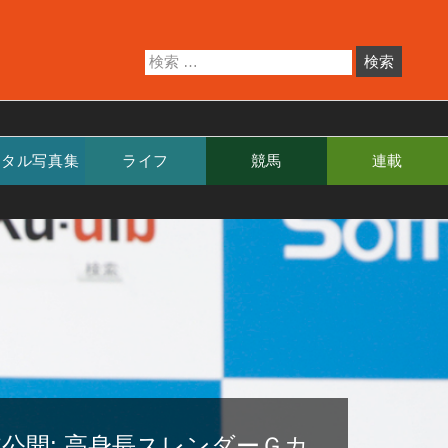
ジタル写真集
ライフ
競馬
連載
非公開: 高身長スレンダーＧカ