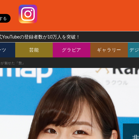
YouTubeの登録者数が10万人を突破！
ーツ
芸能
グラビア
ギャラリー
デ
希が魅せた『艶』