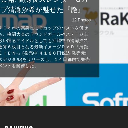
ップ清瀬汐希が魅せた『艶』
12 Photos
７０ｃｍの高身長にＧカップのバストを併せ
ち、格闘大会のラウンドガールやステージ上
歌い踊るアイドルとしても活躍中の清瀬汐希
通算６枚目となる最新イメージＤＶＤ『清艶-
ＥＩＥＮ-』(発売中 ４１８０円税込 発売元:
スデジタル)をリリースし、１４日都内で発売
ベントを開催した。