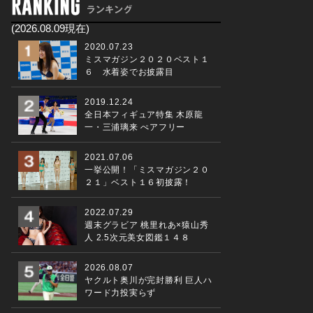
(2026.08.09現在)
2020.07.23
ミスマガジン２０２０ベスト１
６ 水着姿でお披露目
2019.12.24
全日本フィギュア特集 木原龍
一・三浦璃来 ぺアフリー
2021.07.06
一挙公開！「ミスマガジン２０
２１」ベスト１６初披露！
2022.07.29
週末グラビア 桃里れあ×猿山秀
人 2.5次元美女図鑑１４８
2026.08.07
ヤクルト奥川が完封勝利 巨人ハ
ワード力投実らず