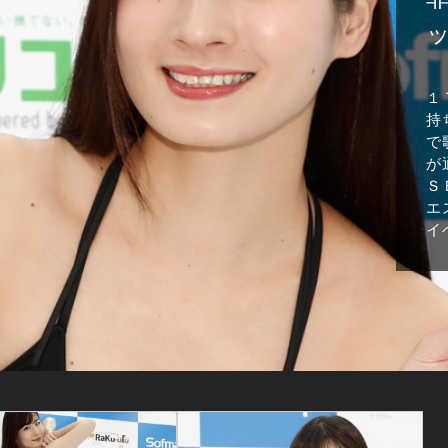
１
持
で
が
Ｓ
エ
イ