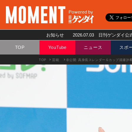
お知らせ
2026.07.03
日刊ゲンダイ公式
TOP
YouTube
ニュース
スポ
TOP
芸能
非公開: 高身長スレンダーＧカップ清瀬汐