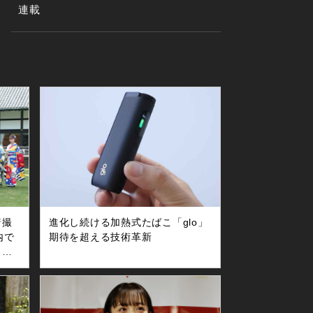
連載
着撮
進化し続ける加熱式たばこ「glo」
都内で
期待を超える技術革新
タレ
っ
莉
田結
本田