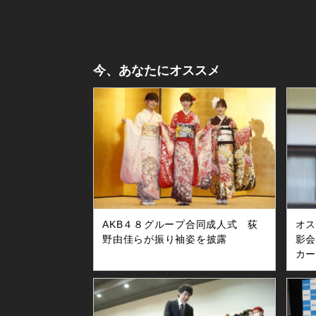
今、あなたにオススメ
AKB４８グループ合同成人式 荻
オ
野由佳らが振り袖姿を披露
影会
カ
会」
念館
２
実