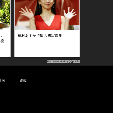
藤田
ッ
華村あすか待望の初写真集
秘密
Recommended by
動画
連載