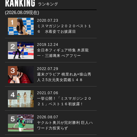
(2026.08.09現在)
2020.07.23
ミスマガジン２０２０ベスト１
６ 水着姿でお披露目
2019.12.24
全日本フィギュア特集 木原龍
一・三浦璃来 ぺアフリー
2022.07.29
週末グラビア 桃里れあ×猿山秀
人 2.5次元美女図鑑１４８
2021.07.06
一挙公開！「ミスマガジン２０
２１」ベスト１６初披露！
2026.08.07
ヤクルト奥川が完封勝利 巨人ハ
ワード力投実らず