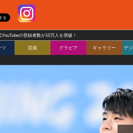
YouTubeの登録者数が10万人を突破！
ーツ
芸能
グラビア
ギャラリー
デ
輪