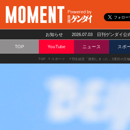
お知らせ
2026.07.03
日刊ゲンダイ公式
TOP
YouTube
ニュース
スポ
TOP
スポーツ
羽生結弦「挑戦しきった」3度目の五