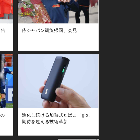
報告
侍ジャパン凱旋帰国、会見
田の
進化し続ける加熱式たばこ「glo」
期待を超える技術革新