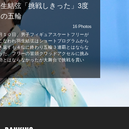
羽生結弦「挑戦しきった」3度
目の五輪
16 Photos
月１０日、男子フィギュアスケートフリーが
こなわれ羽生結弦はショートプログラムから
き返すも４位に終わり五輪３連覇とはならな
った。フリーの冒頭クワッドアクセルに挑み
功とはならなかったが大舞台で挑戦を貫い
。