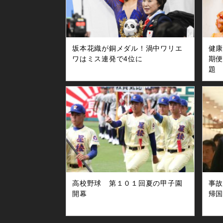
坂本花織が銅メダル！渦中ワリエ
健
ワはミス連発で4位に
期便
題
高校野球 第１０１回夏の甲子園
事
開幕
帰