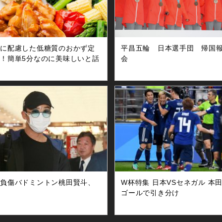
康に配慮した低糖質のおかず定
平昌五輪 日本選手団 帰国
！簡単5分なのに美味しいと話
会
故負傷バドミントン桃田賢斗、
W杯特集 日本VSセネガル 本
国
ゴールで引き分け