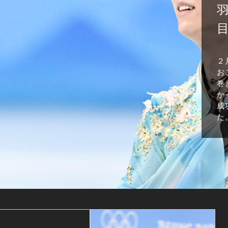
２
お
巻
か
成
た