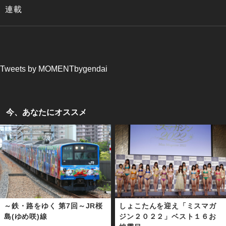
連載
Tweets by MOMENTbygendai
今、あなたにオススメ
～鉄・路をゆく 第7回～JR桜
しょこたんを迎え「ミスマガ
島(ゆめ咲)線
ジン２０２２」ベスト１６お