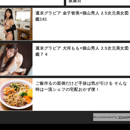
披露目
週末グラビア 金子智美×猿山秀人 2.5次元美女図
鑑181
週末グラビア 大河もも×猿山秀人 2.5次元美女図
鑑７４
ご飯作るの面倒だけど手抜は気が引ける そんな
時は一流シェフの宅配おかず便！
Recommended by