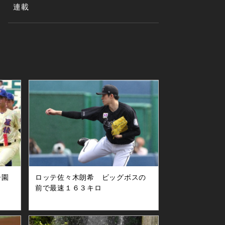
連載
子園
ロッテ佐々木朗希 ビッグボスの
前で最速１６３キロ