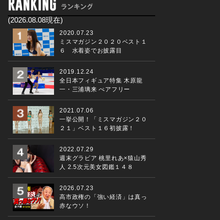
(2026.08.08現在)
2020.07.23
ミスマガジン２０２０ベスト１
６ 水着姿でお披露目
2019.12.24
全日本フィギュア特集 木原龍
一・三浦璃来 ぺアフリー
2021.07.06
一挙公開！「ミスマガジン２０
２１」ベスト１６初披露！
2022.07.29
週末グラビア 桃里れあ×猿山秀
人 2.5次元美女図鑑１４８
2026.07.23
高市政権の「強い経済」は真っ
赤なウソ！