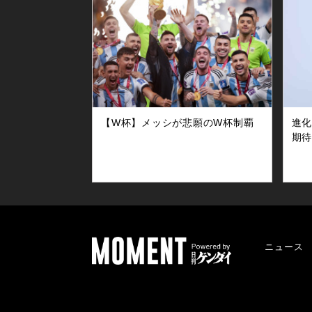
【W杯】メッシが悲願のW杯制覇
進化
期
ニュース