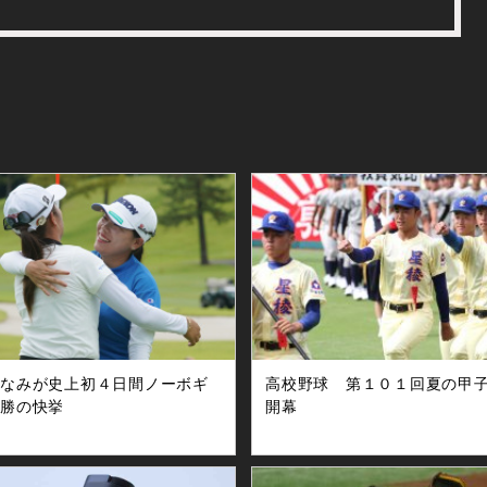
みなみが史上初４日間ノーボギ
高校野球 第１０１回夏の甲
優勝の快挙
開幕