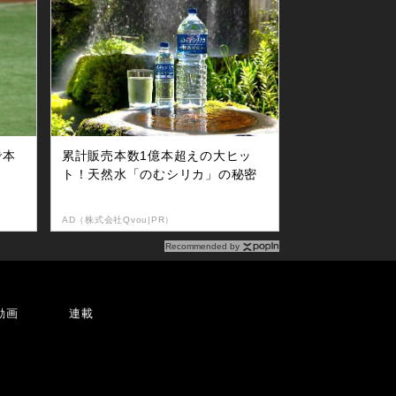
で本
累計販売本数1億本超えの大ヒッ
ト！天然水「のむシリカ」の秘密
AD（株式会社Qvou|PR）
Recommended by
動画
連載