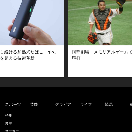
し続ける加熱式たばこ「glo」
阿部劇場 メモリアルゲーム
待を超える技術革新
塁打
スポーツ
芸能
グラビア
ライフ
競馬
特集
野球
サッカー