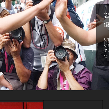
6
が
で
な