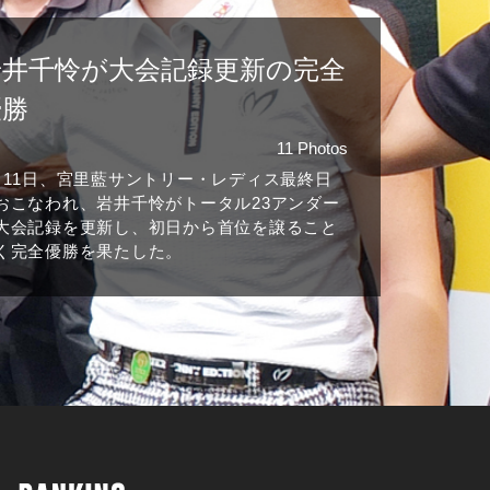
岩井千怜が大会記録更新の完全
優勝
11 Photos
月11日、宮里藍サントリー・レディス最終日
おこなわれ、岩井千怜がトータル23アンダー
大会記録を更新し、初日から首位を譲ること
く完全優勝を果たした。