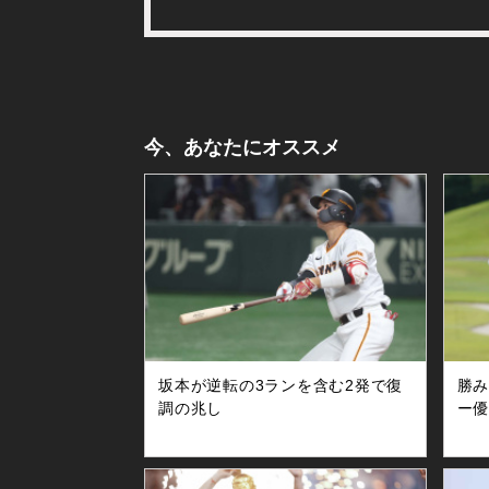
今、あなたにオススメ
坂本が逆転の3ランを含む2発で復
勝
調の兆し
ー