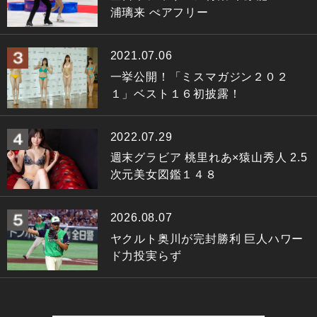
浦璃来 ぺアフリー
2021.07.06
一挙公開！「ミスマガジン２０２
１」ベスト１６初披露！
2022.07.29
週末グラビア 桃里れあ×猿山秀人 2.5
次元美女図鑑１４８
2026.08.07
ヤクルト奥川が完封勝利 巨人ハワー
ド力投実らず