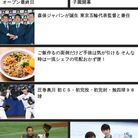
オープン最終日
子園開幕
森保ジャパンが誕生 東京五輪代表監督と兼任
ご飯作るの面倒だけど手抜は気が引ける そんな
時は一流シェフの宅配おかず便！
圧巻奥川 初ＣＳ・初完投・初完封・無四球９８
球