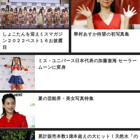
しょこたんを迎えミスマガジ
華村あすか待望の初写真集
ン２０２２ベスト１６お披露
目
ミス・ユニバース日本代表の加藤遊海 セーラー
ムーンに変身
夏の芸能界・美女写真特集
累計販売本数1億本超えの大ヒット！天然水「の