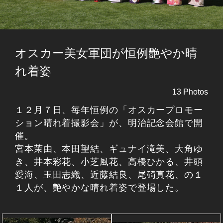
オスカー美女軍団が恒例艶やか晴
れ着姿
13 Photos
１２月７日、毎年恒例の「オスカープロモー
ション晴れ着撮影会」が、明治記念会館で開
催。
宮本茉由、本田望結、ギュナイ滝美、大角ゆ
き、井本彩花、小芝風花、高橋ひかる、井頭
愛海、玉田志織、近藤結良、尾碕真花、の１
１人が、艶やかな晴れ着姿で登場した。