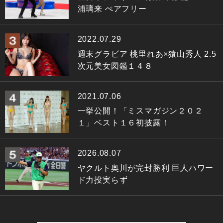
浦璃来 ぺアフリー
2022.07.29
週末グラビア 桃里れあ×猿山秀人 2.5
次元美女図鑑１４８
2021.07.06
一挙公開！「ミスマガジン２０２
１」ベスト１６初披露！
2026.08.07
ヤクルト奥川が完封勝利 巨人ハワー
ド力投実らず