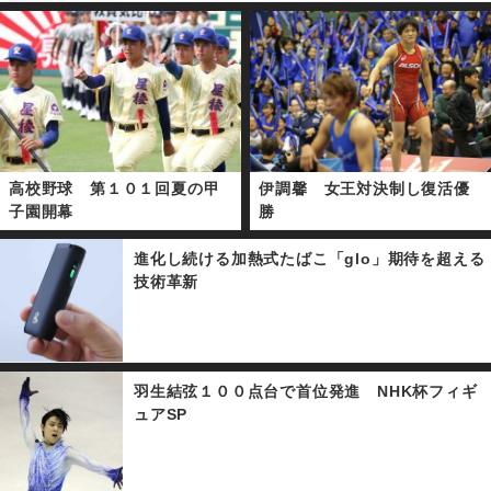
高校野球 第１０１回夏の甲
伊調馨 女王対決制し復活優
子園開幕
勝
進化し続ける加熱式たばこ「glo」期待を超える
技術革新
羽生結弦１００点台で首位発進 NHK杯フィギ
ュアSP