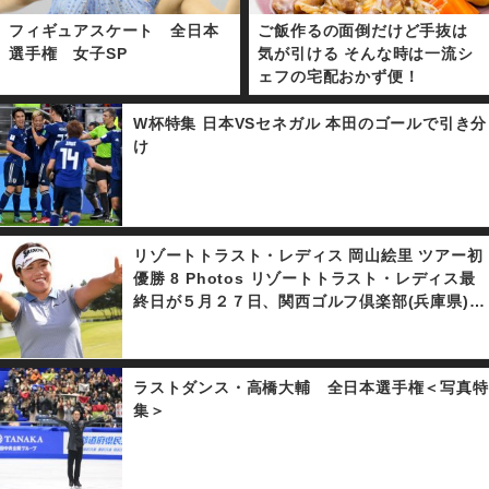
フィギュアスケート 全日本
ご飯作るの面倒だけど手抜は
選手権 女子SP
気が引ける そんな時は一流シ
ェフの宅配おかず便！
W杯特集 日本VSセネガル 本田のゴールで引き分
け
リゾートトラスト・レディス 岡山絵里 ツアー初
優勝 8 Photos リゾートトラスト・レディス最
終日が５月２７日、関西ゴルフ倶楽部(兵庫県)で
行われ、２１歳の岡山絵里が勝みなみとのプレー
オフを制し、プロ４年目でツアー初優勝を果たし
た。
ラストダンス・高橋大輔 全日本選手権＜写真特
集＞