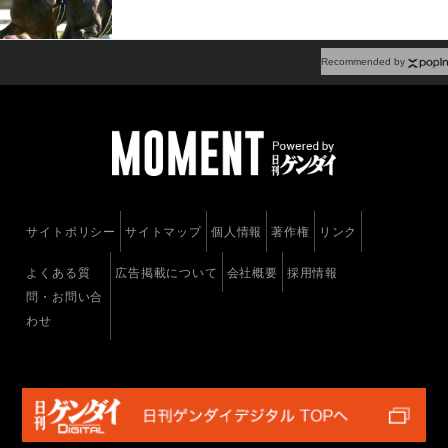
競馬場で行われ、C・ルメール騎乗で７番人気の
フィエールマン（牡３：美浦・手塚貴久厩舎）
が、直線先に抜け出したM・デムーロ騎手騎乗の
Recommended by
２番人気エタリオウと最後馬体があう接戦となっ
たが、僅かハナ差での勝利となった。デビュー４
戦目での菊花賞制覇は史上最少キャリア。また関
東馬の制覇は2001年のマンハッタンカフェ以来1
7年ぶりであった。３着は武豊騎手騎乗で10番人
気のユーキャンスマイル。１番人気に推されたブ
ラストワンピースは４着に敗れた。
サイトポリシー
サイトマップ
個人情報
著作権
リンク
よくある質
広告掲載について
会社概要
採用情報
問・お問い合
わせ