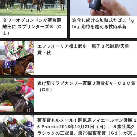
タワーオブロンドンが新短距
進化し続ける加熱式たばこ「g
離王に スプリンターズＳ（G
lo」期待を超える技術革新
１）
エフフォーリア横山武史 親子３代制覇/天皇
賞・秋
逃げ切りラブカンプ―斎藤Ｊ重賞初V・ＣＢＣ賞
（GⅢ）
菊花賞もルメール！関東馬フィエールマン優勝 1
6 Photos 2018年10月21日（日）、３歳牡馬ク
ラシックの三冠目、第79回菊花賞（G１）が京都