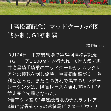
【高松宮記念】マッドクールが接
戦を制しG1初制覇
20 Photos
３月24日、中京競馬場で第54回高松宮記念
（GⅠ：芝1,200ｍ）が行われ、6番人気で坂
井瑠星騎手騎乗のマッドクールがナムラクレ
アとの接戦を制し優勝。重賞初制覇がＧⅠ勝
利となった。またこの勝利で馬主のサンデー
レーシングは、障害レースを含むJRAGⅠ26
競走完全制覇となった。
2着アタマ差で2年連続惜敗のナムラクレア、
3着には香港からの遠征馬ビクターザウィナ