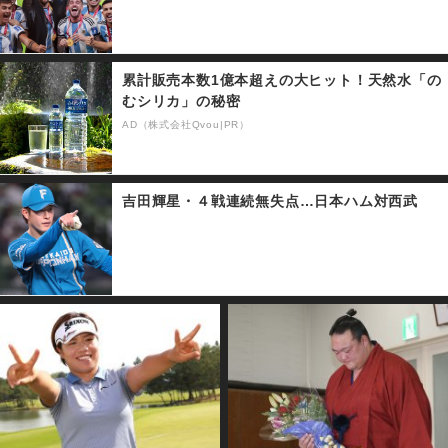
累計販売本数1億本超えの大ヒット！天然水「の
むシリカ」の秘密
AD（株式会社Qvou|PR）
吉田輝星・４戦連続無失点…日本ハム対西武