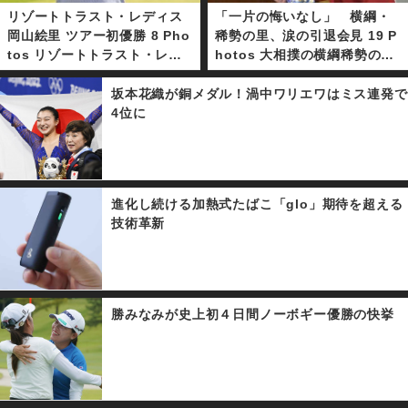
リゾートトラスト・レディス
「一片の悔いなし」 横綱・
岡山絵里 ツアー初優勝 8 Pho
稀勢の里、涙の引退会見 19 P
tos リゾートトラスト・レデ
hotos 大相撲の横綱稀勢の里
ィス最終日が５月２７日、関
が引退会見をおこなった。進
西ゴルフ倶楽部(兵庫県)で行
退をかけ背水の陣で挑んだ初
坂本花織が銅メダル！渦中ワリエワはミス連発で
われ、２１歳の岡山絵里が勝
場所。初日から３連敗を喫し
4位に
みなみとのプレーオフを制
決断に至った。１９年ぶりに
し、プロ４年目でツアー初優
誕生した日本出身横綱は怪我
勝を果たした。
に悩まされ、復活できぬまま
土俵を去ることとなった。
進化し続ける加熱式たばこ「glo」期待を超える
技術革新
勝みなみが史上初４日間ノーボギー優勝の快挙