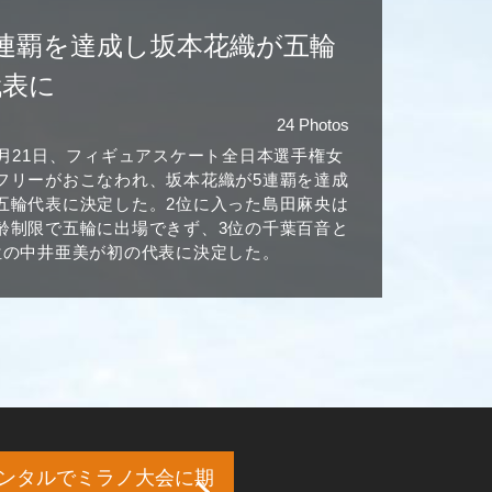
5連覇を達成し坂本花織が五輪
代表に
24 Photos
2月21日、フィギュアスケート全日本選手権女
フリーがおこなわれ、坂本花織が5連覇を達成
五輪代表に決定した。2位に入った島田麻央は
齢制限で五輪に出場できず、3位の千葉百音と
位の中井亜美が初の代表に決定した。
ンタルでミラノ大会に期