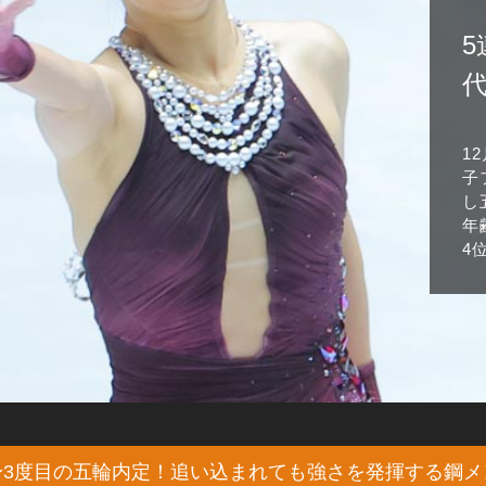
1
子
し
年
4
身3度目の五輪内定！追い込まれても強さを発揮する鋼メ