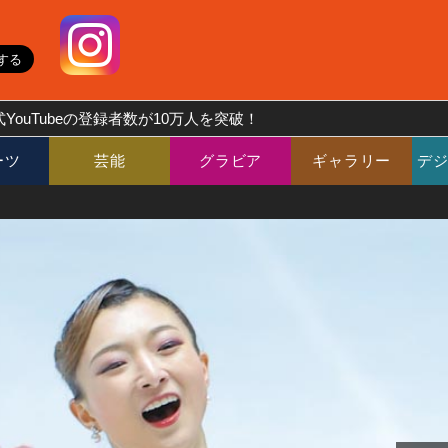
YouTubeの登録者数が10万人を突破！
ーツ
芸能
グラビア
ギャラリー
デ