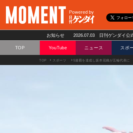
お知らせ
2026.07.03
日刊ゲンダイ公式
TOP
YouTube
ニュース
スポ
TOP
スポーツ
5連覇を達成し坂本花織が五輪代表に