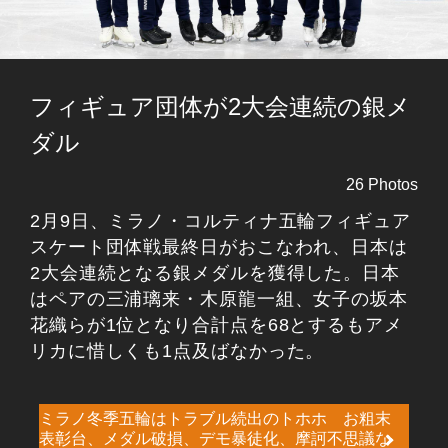
フィギュア団体が2大会連続の銀メ
ダル
26 Photos
2月9日、ミラノ・コルティナ五輪フィギュア
スケート団体戦最終日がおこなわれ、日本は
2大会連続となる銀メダルを獲得した。日本
はペアの三浦璃来・木原龍一組、女子の坂本
花織らが1位となり合計点を68とするもアメ
リカに惜しくも1点及ばなかった。
ミラノ冬季五輪はトラブル続出のトホホ お粗末
表彰台、メダル破損、デモ暴徒化、摩訶不思議な