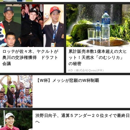
ロッテが佐々木、ヤクルトが
累計販売本数1億本超えの大ヒ
奥川の交渉権獲得 ドラフト
ット！天然水「のむシリカ」
会議
の秘密
AD（株式会社Qvou|PR）
【W杯】メッシが悲願のW杯制覇
渋野日向子、通算５アンダー２０位タイで最終日
へ