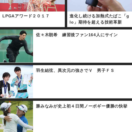
LPGAアワード２０１７
進化し続ける加熱式たばこ「g
lo」期待を超える技術革新
佐々木朗希 練習後ファン164人にサイン
羽生結弦、異次元の強さでＶ 男子ＦＳ
勝みなみが史上初４日間ノーボギー優勝の快挙