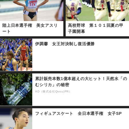
陸上日本選手権 美女アスリ
高校野球 第１０１回夏の甲
ート
子園開幕
伊調馨 女王対決制し復活優勝
累計販売本数1億本超えの大ヒット！天然水「の
むシリカ」の秘密
AD（株式会社Qvou|PR）
フィギュアスケート 全日本選手権 女子SP