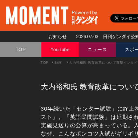
お知らせ
2026.07.03
日刊ゲンダイ公式
TOP
YouTube
ニュース
スポ
TOP
動画
大内裕和氏 教育改革について直撃インタビ
大内裕和氏 教育改革につい
30年続いた「センター試験」に終止
スト」。「英語民間試験」は延期さ
実施見送りの公算が高まっている。
なぜ、こんなポンコツ入試がギリギ