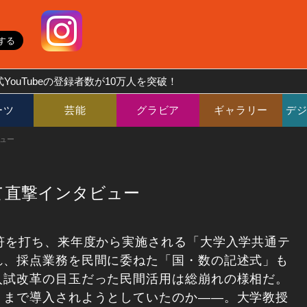
YouTubeの登録者数が10万人を突破！
ーツ
芸能
グラビア
ギャラリー
デ
ュー
て直撃インタビュー
符を打ち、来年度から実施される「大学入学共通テ
れ、採点業務を民間に委ねた「国・数の記述式」も
入試改革の目玉だった民間活用は総崩れの様相だ。
リまで導入されようとしていたのか――。大学教授