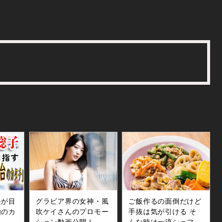
長が目
グラビア界の女神・風
ご飯作るの面倒だけど
治のカ
吹ケイさんのプロモー
手抜は気が引ける そ