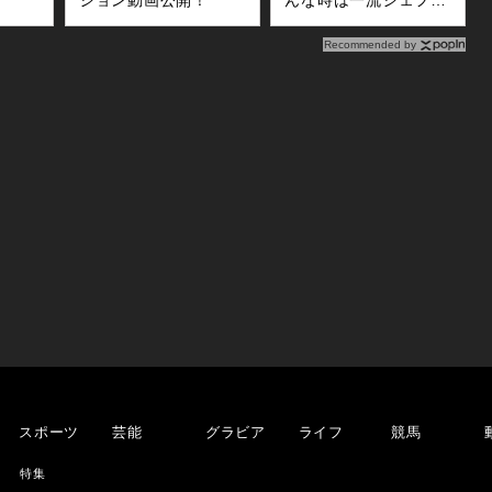
ション動画公開！
んな時は一流シェフの
宅配おかず便！
Recommended by
スポーツ
芸能
グラビア
ライフ
競馬
特集