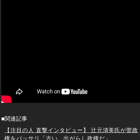
■関連記事
【注目の人 直撃インタビュー】 辻元清美氏が菅政
権をバッサリ「古い、出がらし政権だ」