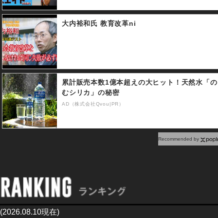
大内裕和氏 教育改革ni
累計販売本数1億本超えの大ヒット！天然水「の
むシリカ」の秘密
AD（株式会社Qvou|PR）
Recommended by
(2026.08.10現在)