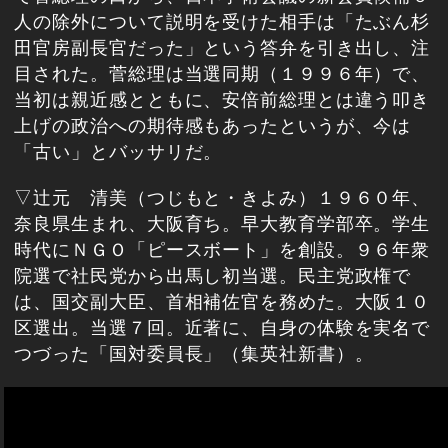
人の除外について説明を受けた相手は「たぶん杉
田官房副長官だった」という答弁を引き出し、注
目された。菅総理は当選同期（１９９６年）で、
当初は親近感とともに、安倍前総理とは違う叩き
上げの政治への期待感もあったというが、今は
「古い」とバッサリだ。
▽辻元 清美（つじもと・きよみ）１９６０年、
奈良県生まれ、大阪育ち。早大教育学部卒。学生
時代にＮＧＯ「ピースボート」を創設。９６年衆
院選で社民党から出馬し初当選。民主党政権で
は、国交副大臣、首相補佐官を務めた。大阪１０
区選出。当選７回。近著に、自身の体験を実名で
つづった「国対委員長」（集英社新書）。