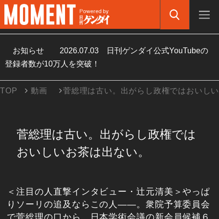
お知らせ
2026.07.03
日刊ゲンダイ公式YouTubeの
登録者数が10万人を突破！
TOP
動画
菅総理は古い。出がらし政権ではおいし
菅総理は古い。出がらし政権では
おいしいお茶は出ない。
＜注目の人直撃インタビュー・辻元清美＞やっぱ
りソーリの追及ならこの人――。衆院予算委員会
で菅総理の口から、日本学術会議の新会員候補６