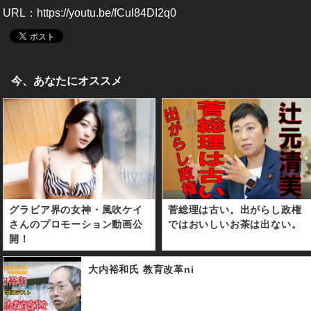
URL：
https://youtu.be/fCul84DI2q0
今、あなたにオススメ
グラビア界の女神・風吹ケイ
菅総理は古い。出がらし政権
さんのプロモーション動画公
ではおいしいお茶は出ない。
開！
大内裕和氏 教育改革ni