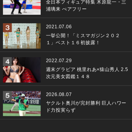
全日本フィギュア特集 木原龍一・三
浦璃来 ぺアフリー
2021.07.06
一挙公開！「ミスマガジン２０２
１」ベスト１６初披露！
2022.07.29
週末グラビア 桃里れあ×猿山秀人 2.5
次元美女図鑑１４８
2026.08.07
ヤクルト奥川が完封勝利 巨人ハワー
ド力投実らず