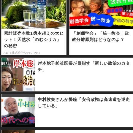
累計販売本数1億本超えの大ヒ
「創価学会」「統一教会」政
ット！天然水「のむシリカ」
教分離原則はどうなのよ？
の秘密
AD（株式会社Qvou|PR）
岸本聡子杉並区長が目指す「新しい政治のカタ
チ」
中村敦夫さんが警鐘「安倍政権は高速道を逆走
している」