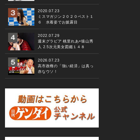
2020.07.23
ミスマガジン２０２０ベスト１
６ 水着姿でお披露目
2022.07.29
週末グラビア 桃里れあ×猿山秀
人 2.5次元美女図鑑１４８
2026.07.23
高市政権の「強い経済」は真っ
赤なウソ！