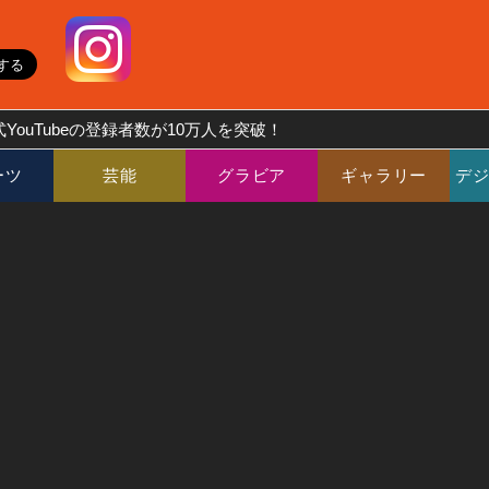
YouTubeの登録者数が10万人を突破！
ーツ
芸能
グラビア
ギャラリー
デ