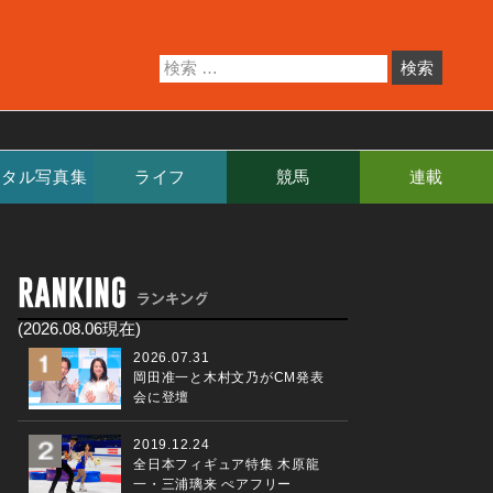
ジタル写真集
ライフ
競馬
連載
(2026.08.06現在)
2026.07.31
岡田准一と木村文乃がCM発表
会に登壇
2019.12.24
全日本フィギュア特集 木原龍
一・三浦璃来 ぺアフリー