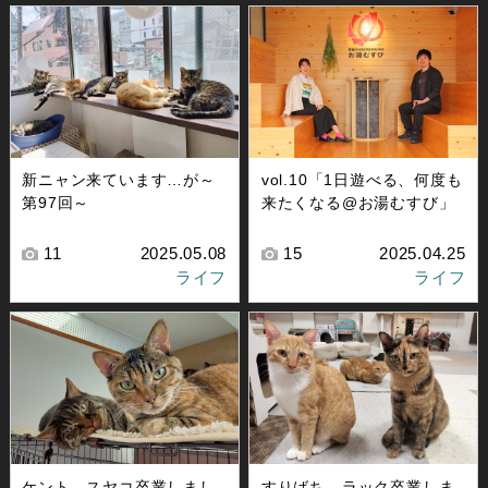
新ニャン来ています…が～
vol.10「1日遊べる、何度も
第97回～
来たくなる@お湯むすび」
11
2025.05.08
15
2025.04.25
ライフ
ライフ
ケント、スヤコ卒業しまし
すりばち、ラック卒業しま