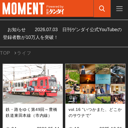
お知らせ
2026.07.03
日刊ゲンダイ公式YouTubeの
登録者数が10万人を突破！
TOP
ライフ
鉄・路をゆく第49回～豊橋
vol.16 “いつかまた、どこか
鉄道東田本線（市内線）
のサウナで”