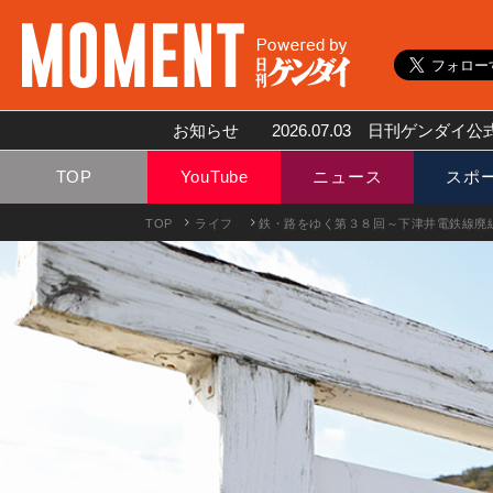
お知らせ
2026.07.03
日刊ゲンダイ公式
TOP
YouTube
ニュース
スポ
TOP
ライフ
鉄・路をゆく第３８回～下津井電鉄線廃