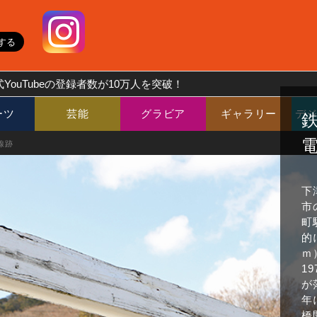
YouTubeの登録者数が10万人を突破！
ーツ
芸能
グラビア
ギャラリー
デ
線跡
下
市
町
的
ｍ
1
が
年
橋