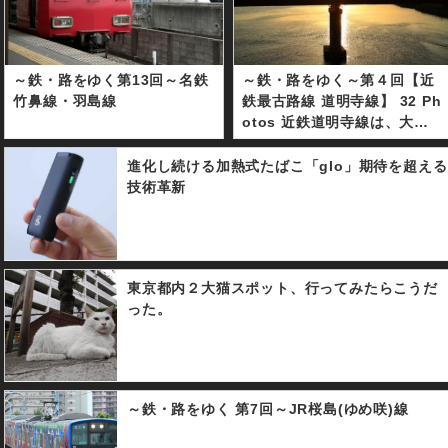
～鉄・路をゆく第13回～名鉄
～鉄・路をゆく～第４回【近
竹鼻線・羽島線
鉄最古路線 道明寺線】 32 Ph
otos 近鉄道明寺線は、大阪
府藤井寺市道明寺駅とJR関西
本線と接続する柏原市柏原駅
進化し続ける加熱式たばこ「glo」期待を超える
を結ぶ、2.2Kmの単線であ
技術革新
る。 日中は３往復程度の運転
本数だが、大和川を跨いで藤
井寺市・羽曳野市⇔柏原市双
方を直接結ぶ唯一の路線であ
東京都内２大猫スポット、行ってみたらこうだ
るため、通勤や通学などの重
った。
要な役割を担っている路線で
ある。 起点の道明寺駅周辺に
は寺社や古墳など、歴史を感
じさせる街並みが見られる。
～鉄・路をゆく 第7回～JR桜島(ゆめ咲)線