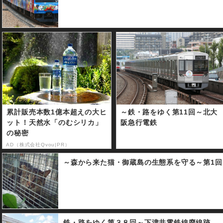
累計販売本数1億本超えの大ヒ
～鉄・路をゆく第11回～北大
ット！天然水「のむシリカ」
阪急行電鉄
の秘密
AD（株式会社Qvou|PR）
～森から来た猫・御蔵島の生態系を守る～第1回
鉄・路をゆく第３８回～下津井電鉄線廃線跡