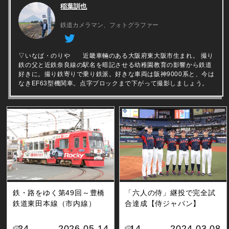
稲葉訓也
鉄道カメラマン、フォトグラファー
▽いなば・のりや 近畿車輛のある大阪府東大阪市生まれ。 撮り
鉄の父と近鉄奈良線の駅名を暗記させる幼稚園教育の影響から鉄道
好きに。撮り鉄寄りで乗り鉄派。好きな車両は阪神9000系と、今は
なきEF63型機関車。点字ブロックまで下がって撮影しましょう。
鉄・路をゆく第49回～豊橋
「六人の侍」継投で完全試
鉄道東田本線（市内線）
合達成【侍ジャパン】
24
2026.05.14
14
2024.03.08