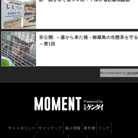
非公開: ～森から来た猫・御蔵島の生態系を守
～第1回
Recommended by
サイトポリシー
サイトマップ
個人情報
著作権
リンク